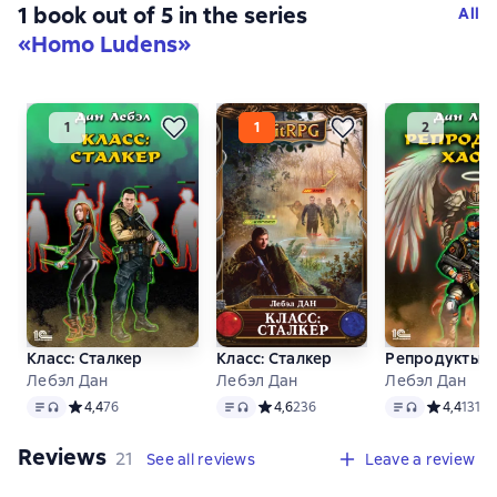
1 book out of 5 in the series
All
«Homo Ludens»
Класс: Сталкер
Класс: Сталкер
Репродукты Х
Лебэл Дан
Лебэл Дан
Лебэл Дан
Text
, audio format available
Text
, audio format available
Text
, audio forma
Средний рейтинг 4,4 на основе 76 оценок
4,4
76
Средний рейтинг 4,6 на основе 236
4,6
236
Средний ре
4,4
131
Reviews
,
21 reviews
21
See all reviews
Leave a review