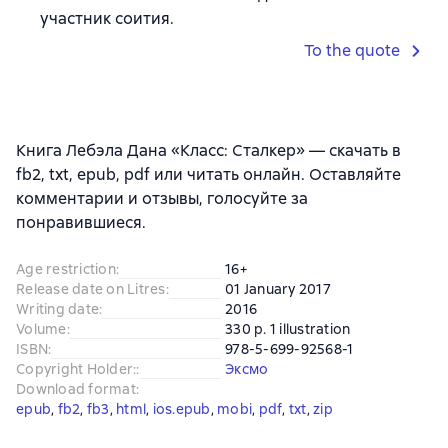
участник соития.
To the quote
Книга Лебэла Дана «Класс: Сталкер» — скачать в
fb2, txt, epub, pdf или читать онлайн. Оставляйте
комментарии и отзывы, голосуйте за
понравившиеся.
Age restriction
:
16+
Release date on Litres
:
01 January 2017
Writing date
:
2016
Volume
:
330 p. 1 illustration
ISBN
:
978-5-699-92568-1
Copyright Holder:
:
Эксмо
Download format
:
epub
, 
fb2
, 
fb3
, 
html
, 
ios.epub
, 
mobi
, 
pdf
, 
txt
, 
zip