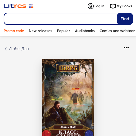
Log in
My Books
Find
Promo code
New releases
Popular
Audiobooks
Comics and webtoon
Лебэл Дан