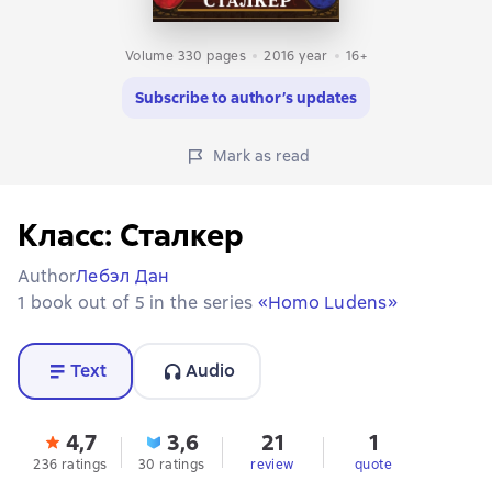
Volume 330 pages
2016
year
16+
Subscribe to author’s updates
Mark as read
Класс: Сталкер
Author
Лебэл Дан
1 book out of 5 in the series
«Homo Ludens»
Text
Audio
4,7
3,6
21
1
236 ratings
30 ratings
review
quote