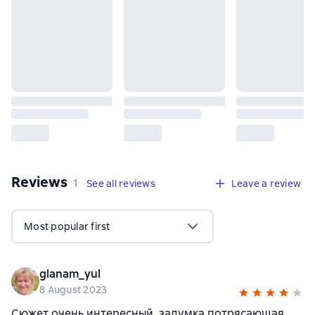
Reviews
,
1 review
1
See all reviews
Leave a review
Most popular first
glanam_yul
8 August 2023
Сюжет очень интересный, задумка потрясающая.