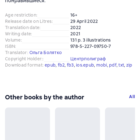
понравившиеся.
Age restriction
:
16+
Release date on Litres
:
29 April 2022
Translation date
:
2022
Writing date
:
2021
Volume
:
131 p. 3 illustrations
ISBN
:
978-5-227-09750-7
Translator
:
Ольга Болятко
Copyright Holder:
:
Центрполиграф
Download format
:
epub
, 
fb2
, 
fb3
, 
ios.epub
, 
mobi
, 
pdf
, 
txt
, 
zip
Other books by the author
All