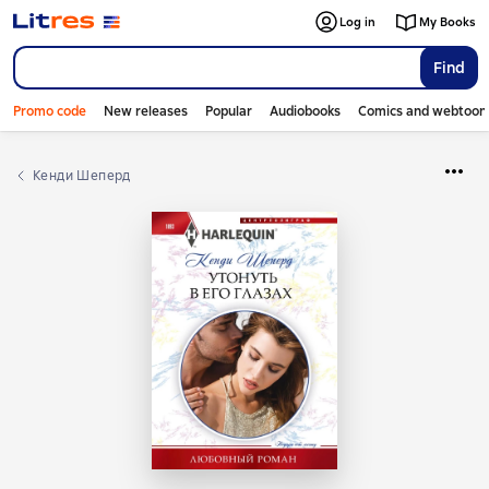
Log in
My Books
Find
Promo code
New releases
Popular
Audiobooks
Comics and webtoon
Кенди Шеперд