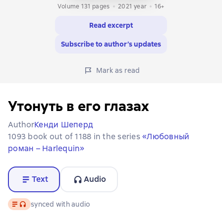
Volume 131 pages
2021
year
16+
Read excerpt
Subscribe to author’s updates
Mark as read
Утонуть в его глазах
Author
Кенди Шеперд
1093 book out of 1188 in the series
«Любовный
роман – Harlequin»
Text
Audio
Text
, audio format available
synced with audio