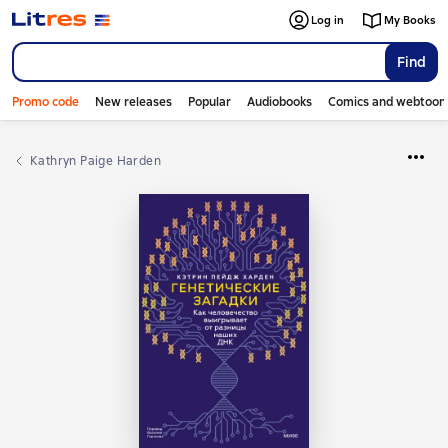
Log in
My Books
Find
Promo code
New releases
Popular
Audiobooks
Comics and webtoon
Kathryn Paige Harden