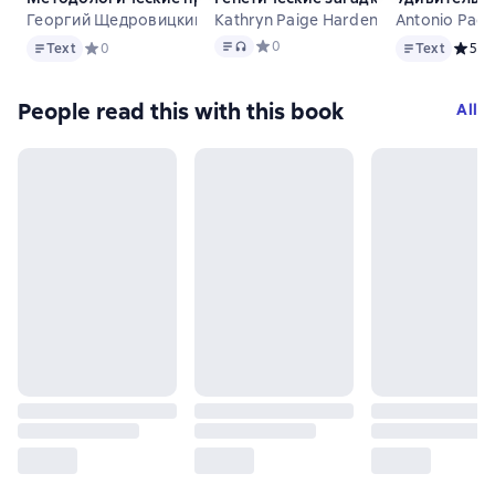
Георгий Щедровицкий
Kathryn Paige Harden
Antonio Padil
Text
Text
, audio format available
Text
Средний рейтинг 0 на основе 0 оце
0
Text
Средний рейтинг 0 на основе 0 оценок
0
Text
Средни
5
8
People read this with this book
All