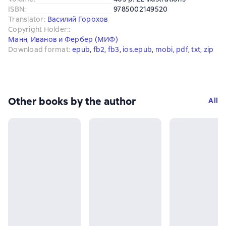
ISBN
:
9785002149520
Translator
:
Василий Горохов
Copyright Holder:
:
Манн, Иванов и Фербер (МИФ)
Download format
:
epub
, 
fb2
, 
fb3
, 
ios.epub
, 
mobi
, 
pdf
, 
txt
, 
zip
Other books by the author
All