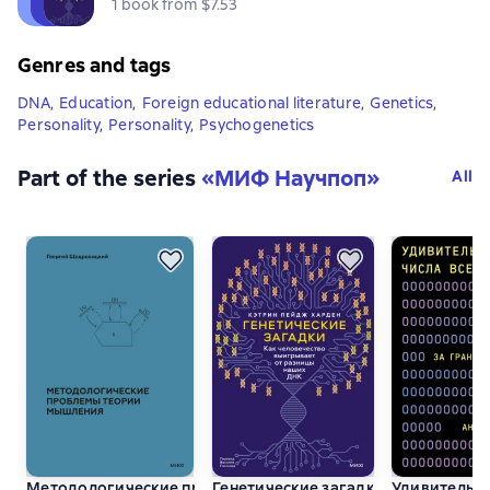
1 book from $7.53
Genres and tags
DNA
,
Education
,
Foreign educational literature
,
Genetics
,
Personality
,
Personality
,
Psychogenetics
Part of the series
«
МИФ Научпоп
»
All
Методологические проблемы теории мышления
Генетические загадки. Как челове
Удивительны