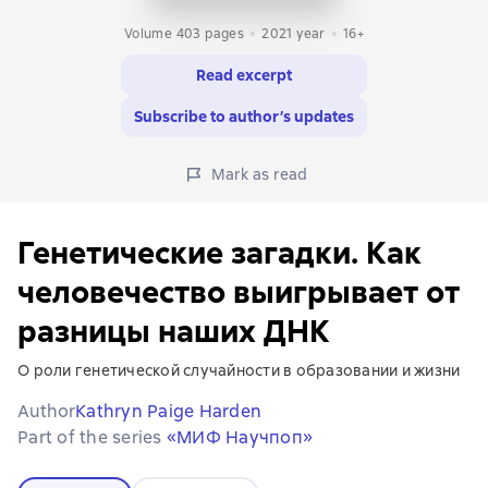
Volume 403 pages
2021
year
16+
Read excerpt
Subscribe to author’s updates
Mark as read
Генетические загадки. Как
человечество выигрывает от
разницы наших ДНК
О роли генетической случайности в образовании и жизни
Author
Kathryn Paige Harden
Part of the series
«МИФ Научпоп»