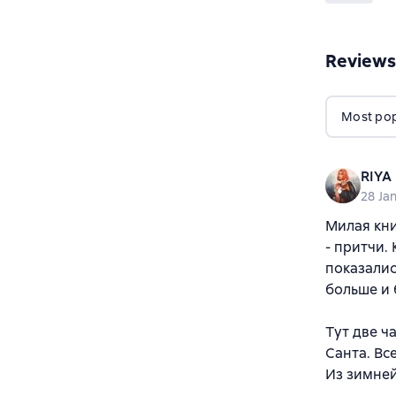
Reviews
Most popu
RIYA
28 Ja
Милая кни
- притчи.
показалис
больше и 
Тут две ч
Санта. Вс
Из зимней