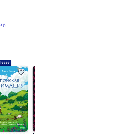
try
,
lease