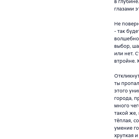
в глубине
глазами э
Не поверн
- так буд
волшебной
выбор, ша
или нет. С
втройне. К
Откликнут
ты пропал
этого уни
города, п
много чего
такой же,
тёплая, с
умение го
хрупкая и