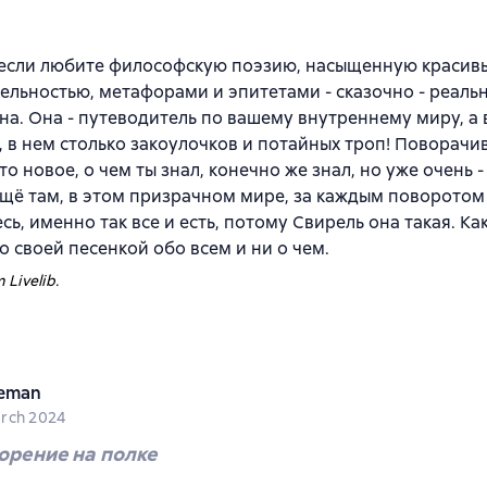
 если любите философскую поэзию, насыщенную красив
ельностью, метафорами и эпитетами - сказочно - реальн
на. Она - путеводитель по вашему внутреннему миру, а в
 в нем столько закоулочков и потайных троп! Поворачив
-то новое, о чем ты знал, конечно же знал, но уже очень 
ещё там, в этом призрачном мире, за каждым поворотом 
сь, именно так все и есть, потому Свирель она такая. Ка
со своей песенкой обо всем и ни о чем.
 Livelib.
Leman
rch 2024
орение на полке