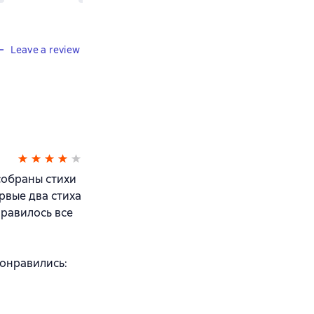
Leave a review
собраны стихи
ервые два стиха
нравилось все
понравились: