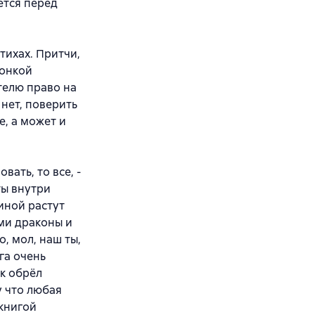
ется перед
тихах. Притчи,
тонкой
телю право на
 нет, поверить
е, а может и
вать, то все, -
ты внутри
пиной растут
ами драконы и
о, мол, наш ты,
ига очень
ык обрёл
у что любая
 книгой