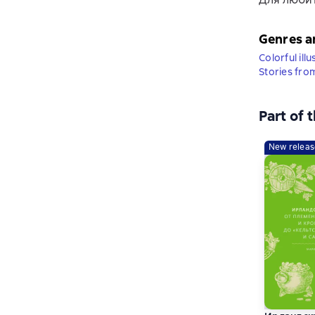
Genres a
Colorful ill
Stories from
Part of 
New releas