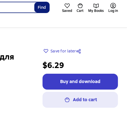
Find
Saved
Cart
My Books
Log in
Save for later
 для
$6.29
Buy and download
Add to cart