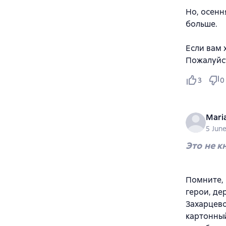
Но, осенн
больше.
Если вам 
Пожалуйст
3
0
Mari
5 Jun
Это не к
Помните, 
герои, де
Захарцево
картонный