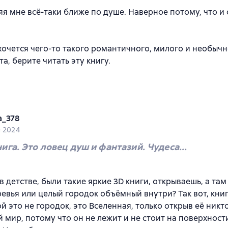
яя мне всё-таки ближе по душе. Наверное потому, что и
хочется чего-то такого романтичного, милого и необычн
а, берите читать эту книгу.
a_378
e 2024
нига. Это ловец душ и фантазий. Чудеса...
в детстве, были такие яркие 3D книги, открываешь, а та
ревья или целый городок объёмный внутри? Так вот, кни
й это не городок, это Вселенная, только открыв её никт
 мир, потому что он не лежит и не стоит на поверхности