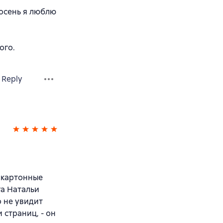
 осень я люблю
ого.
Reply
м картонные
га Натальи
о не увидит
 страниц, - он