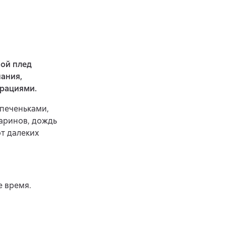
ной плед
ания,
трациями.
 печеньками,
даринов, дождь
от далеких
е время.