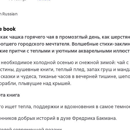
n Russian
e book
 как чашка горячего чая в промозглый день, как шерстя
огшего городского мечтателя. Волшебные стихи-заклин
кие притчи с теплыми и уютными акварельными иллюс
 необходимое холодной осенью и снежной зимой: чай с
стины, душевные книги, теплый плед, запах груш и ман
, сказки и чудеса, тиканье часов в вечерней тишине, шеп
орабли, плывущие над крышей.
эта книга
кто ищет тепла, поддержки и вдохновения в самое темно
нников добрых историй в духе Фредрика Бакмана.
телей современной поэзии.