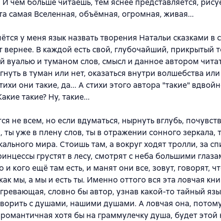
. И чем больше читаешь, тем яснее представляется, рису
та самая Вселенная, объёмная, огромная, живая...
ётся у меня язык назвать творения Натальи сказками в с
ет вернее. В каждой есть свой, глубочайший, прикрытый 
 вуалью и туманом слов, смысл и данное автором чита
гнуть в туман или нет, оказаться внутри волшебства или
тихи они такие, да... А стихи этого автора "такие" вдвойн
акие такие? Ну, такие...
ся не всем, но если вдуматься, нырнуть вглубь, почувство
, ты уже в плену слов, ты в отражении сонного зеркала, 
кального мира. Стоишь там, а вокруг ходят тролли, за с
ринцессы грустят в лесу, смотрят с неба большими глаз
 и кого ещё там есть, и манят они все, зовут, говорят, чт
 как мы, а мы и есть ты. Именно оттого вся эта ловчая кн
огревающая, словно бы автор, узнав какой-то тайный яз
ворить с душами, нашими душами. А ловчая она, потом
 романтичная хотя бы на граммулечку душа, будет этой