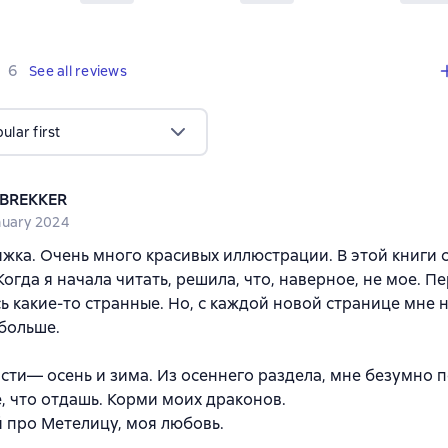
,
6 reviews
6
See all reviews
lar first
 BREKKER
nuary 2024
жка. Очень много красивых иллюстрации. В этой книги 
 Когда я начала читать, решила, что, наверное, не мое. П
ь какие-то странные. Но, с каждой новой странице мне 
больше.
асти— осень и зима. Из осеннего раздела, мне безумно 
е, что отдашь. Корми моих драконов.
 про Метелицу, моя любовь.