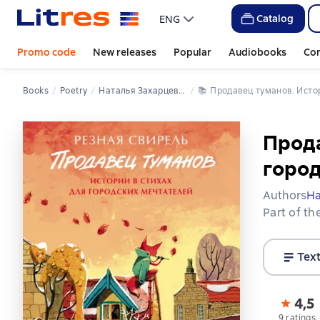
Catalog
ENG
Promo code
New releases
Popular
Audiobooks
Co
Books
Poetry
Наталья Захарцева (Резная Свирель)
📚 
Продавец туманов. Исто
Прода
город
Authors
На
Part of th
Tex
4,5
9 ratings