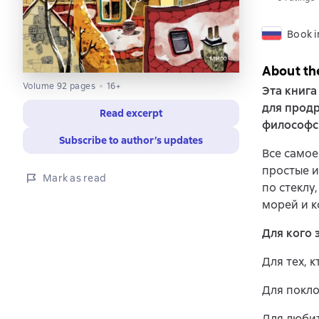
Book i
About th
Volume 92 pages
16+
Эта книга
для продр
Read excerpt
философс
Subscribe to author’s updates
Все самое
простые и
Mark as read
по стеклу
морей и к
Для кого 
Для тех, 
Для покло
Для люби