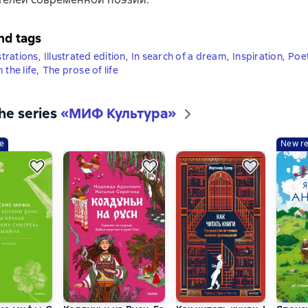
nd tags
ustrations
,
Illustrated edition
,
In search of a dream
,
Inspiration
,
Poe
 the life
,
The prose of life
the series
«
МИФ Культура
»
e
New re