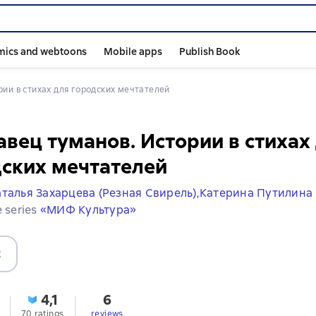
mics and webtoons
Mobile apps
Publish Book
рии в стихах для городских мечтателей
вец туманов. Истории в стихах
ских мечтателей
талья Захарцева (Резная Свирель),
Катерина Путилина
e series
«МИФ Культура»
t
4,1
6
70 ratings
reviews