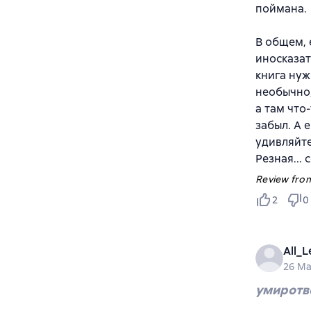
поймана.
В общем,
иносказат
книга нуж
необычно,
а там что
забыл. А 
удивляйте
Резная... 
Review from
2
0
All_
26 Ma
умиротв