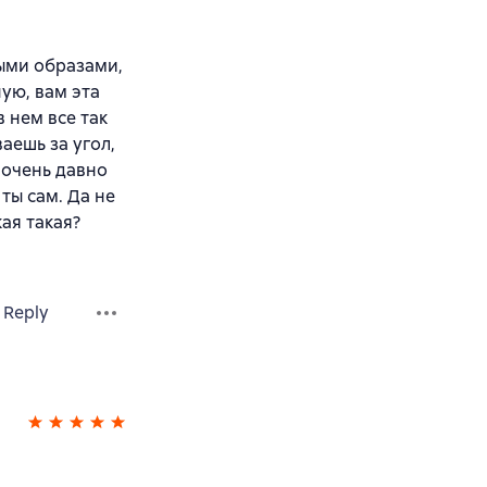
ыми образами,
ую, вам эта
 нем все так
аешь за угол,
- очень давно
ты сам. Да не
кая такая?
Reply