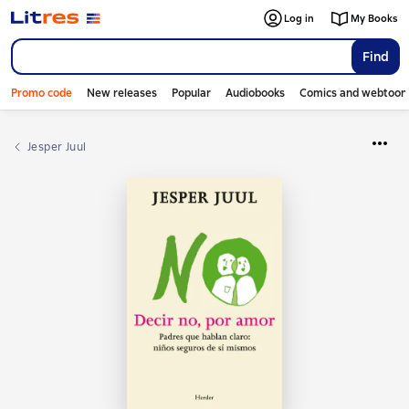
Log in
My Books
Find
Promo code
New releases
Popular
Audiobooks
Comics and webtoon
Jesper Juul