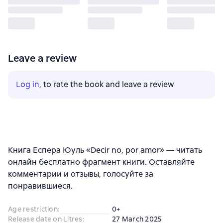
Leave a review
Log in
, to rate the book and leave a review
Книга Еспера Юуль «Decir no, por amor» — читать
онлайн бесплатно фрагмент книги. Оставляйте
комментарии и отзывы, голосуйте за
понравившиеся.
Age restriction
:
0+
Release date on Litres
:
27 March 2025