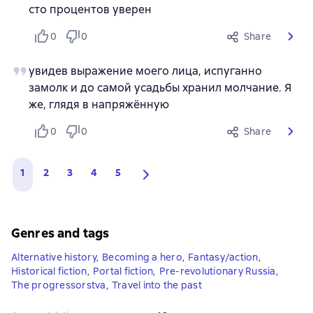
сто процентов уверен
0
0
Share
увидев выражение моего лица, испуганно
замолк и до самой усадьбы хранил молчание. Я
же, глядя в напряжённую
0
0
Share
1
2
3
4
5
Genres and tags
Alternative history
,
Becoming a hero
,
Fantasy/action
,
Historical fiction
,
Portal fiction
,
Pre-revolutionary Russia
,
The progressorstva
,
Travel into the past