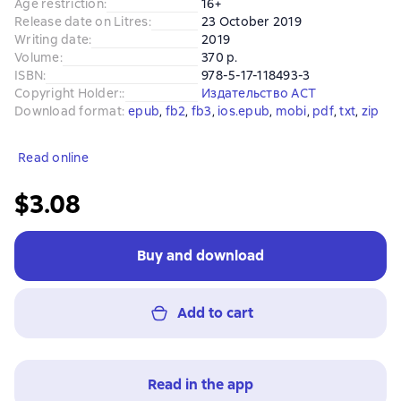
Age restriction
:
16+
Release date on Litres
:
23 October 2019
Writing date
:
2019
Volume
:
370 p.
ISBN
:
978-5-17-118493-3
Copyright Holder:
:
Издательство АСТ
Download format
:
epub
, 
fb2
, 
fb3
, 
ios.epub
, 
mobi
, 
pdf
, 
txt
, 
zip
Read online
$3.08
Buy and download
Add to cart
Read in the app