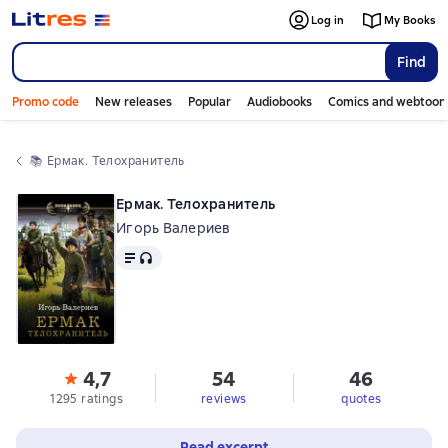
Log in
My Books
Find
Promo code
New releases
Popular
Audiobooks
Comics and webtoon
📚 
Ермак. Телохранитель
Ермак. Телохранитель
Игорь Валериев
Text
, audio format available
4,7
54
46
1295 ratings
reviews
quotes
Read excerpt