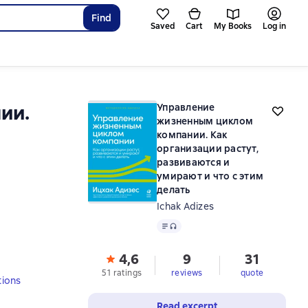
Find
Saved
Cart
My Books
Log in
ии.
Управление
жизненным циклом
компании. Как
организации растут,
развиваются и
умирают и что с этим
делать
Ichak Adizes
Text
, audio format available
4,6
9
31
51 ratings
reviews
quote
tions
Read excerpt