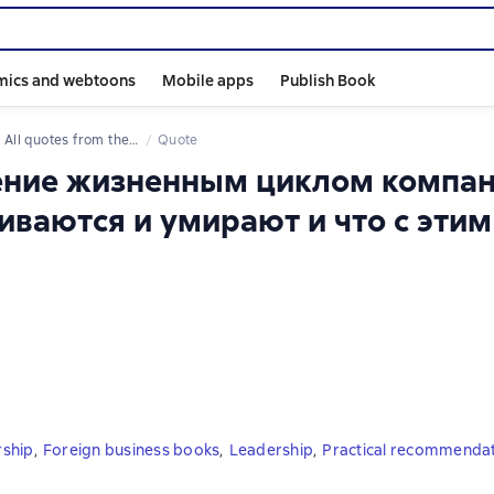
mics and webtoons
Mobile apps
Publish Book
All quotes from the book
Quote
ление жизненным циклом компан
виваются и умирают и что с этим
rship
,
Foreign business books
,
Leadership
,
Practical recommenda