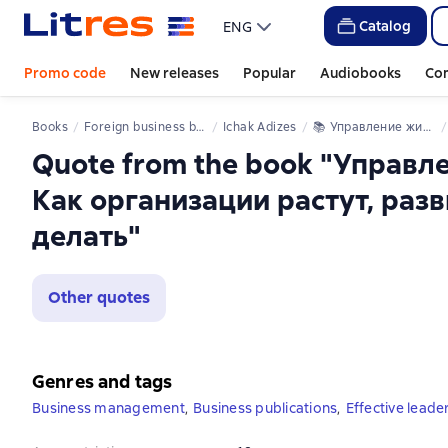
Catalog
ENG
Promo code
New releases
Popular
Audiobooks
Co
Books
Foreign business books
Ichak Adizes
📚 
Управление жизненным циклом компании. Как организации растут, развиваются и умирают и что с этим делать
Quote from the book "Управ
Как организации растут, раз
делать"
Other quotes
Genres and tags
Business management
,
Business publications
,
Effective leade