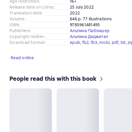
Age restriction
:
16+
Release date on Litres
:
25 July 2022
Translation date
:
2022
Volume
:
646 p. 77 illustrations
ISBN
:
9785961481495
Publishers
:
Альпина Паблишер
Copyright Holder:
:
Альпина Диджитал
Download format
:
epub
, 
fb2
, 
fb3
, 
mobi
, 
pdf
, 
txt
, 
zi
Read online
People read this with this book