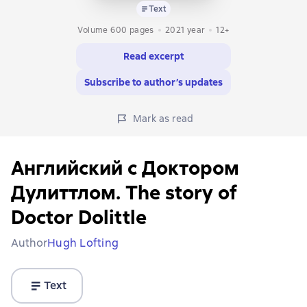
Text
Volume 600 pages
2021
year
12+
Read excerpt
Subscribe to author’s updates
Mark as read
Английский с Доктором
Дулиттлом. The story of
Doctor Dolittle
Author
Hugh Lofting
Text