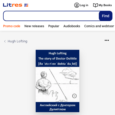
Log in
My Books
Find
Promo code
New releases
Popular
Audiobooks
Comics and webtoon
Hugh Lofting