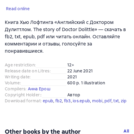
Read online
Книга Хью Лофтинга «Английский с Доктором
Дулиттлом. The story of Doctor Dolittle» — скачать в
fb2, txt, epub, pdf или читать онлайн. Оставляйте
комментарии и отзывы, голосуйте за
понравившиеся.
Age restriction
:
12+
Release date on Litres
:
22 June 2021
Writing date
:
2021
Volume
:
600 p. 1 illustration
Compilers
:
Анна Ерош
Copyright Holder:
:
Автор
Download format
:
epub
, 
fb2
, 
fb3
, 
ios.epub
, 
mobi
, 
pdf
, 
txt
, 
zip
Other books by the author
All