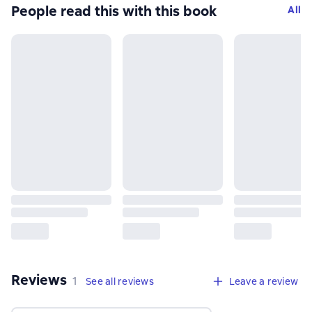
People read this with this book
All
Reviews
,
1 review
1
See all reviews
Leave a review