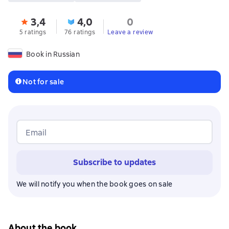
3,4
4,0
0
5 ratings
76 ratings
Leave a review
Book in Russian
Not for sale
Email
Subscribe to updates
We will notify you when the book goes on sale
About the book