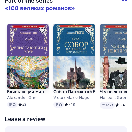
Part of the series
«
100 великих романов
»
Блистающий мир
Собор Парижской Богоматери
Человек-невид
Alexander Grin
Victor Marie Hugo
Herbert George
Text
, audio format available
Text
, audio format available
Text
Средний рейтинг 5 на основе 3 оценок
5
3
Средний рейтинг 4,1 на основе 8 оцен
4,1
8
Text
Средний р
3,4
5
Leave a review