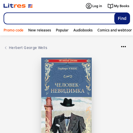
Log in
My Books
Find
Promo code
New releases
Popular
Audiobooks
Comics and webtoon
Herbert George Wells