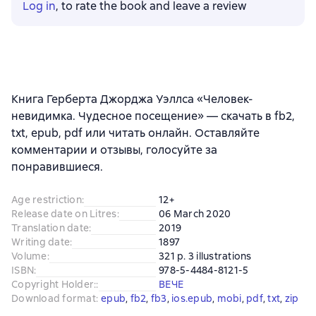
Log in
, to rate the book and leave a review
Книга Герберта Джорджа Уэллса «Человек-
невидимка. Чудесное посещение» — скачать в fb2,
txt, epub, pdf или читать онлайн. Оставляйте
комментарии и отзывы, голосуйте за
понравившиеся.
Age restriction
:
12+
Release date on Litres
:
06 March 2020
Translation date
:
2019
Writing date
:
1897
Volume
:
321 p. 3 illustrations
ISBN
:
978-5-4484-8121-5
Copyright Holder:
:
ВЕЧЕ
Download format
:
epub
, 
fb2
, 
fb3
, 
ios.epub
, 
mobi
, 
pdf
, 
txt
, 
zip