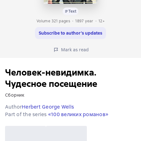
Text
Volume 321 pages
1897
year
12+
Subscribe to author’s updates
Mark as read
Человек-невидимка.
Чудесное посещение
Сборник
Author
Herbert George Wells
Part of the series
«100 великих романов»