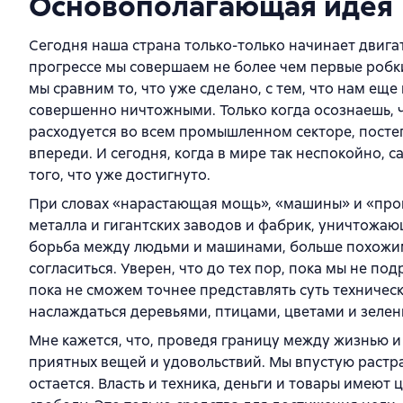
Основополагающая идея
Сегодня наша страна только-только начинает двига
прогрессе мы совершаем не более чем первые робки
мы сравним то, что уже сделано, с тем, что нам е
совершенно ничтожными. Только когда осознаешь, ч
расходуется во всем промышленном секторе, посте
впереди. И сегодня, когда в мире так неспокойно, 
того, что уже достигнуто.
При словах «нарастающая мощь», «машины» и «про
металла и гигантских заводов и фабрик, уничтожающ
борьба между людьми и машинами, больше похожими
согласиться. Уверен, что до тех пор, пока мы не по
пока не сможем точнее представлять суть техничес
наслаждаться деревьями, птицами, цветами и зеле
Мне кажется, что, проведя границу между жизнью и
приятных вещей и удовольствий. Мы впустую растра
остается. Власть и техника, деньги и товары имеют