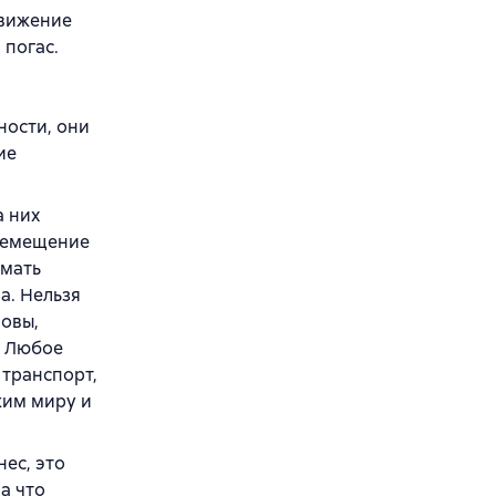
движение
 погас.
ности, они
ие
а них
еремещение
умать
а. Нельзя
новы,
. Любое
 транспорт,
жим миру и
нес, это
а что