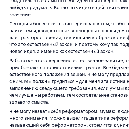
свидетельства? Сами по себе идеи неимоверно важн
нибудь придумать. Воплотить идею в действительно
значение.
Сегодня я более всего заинтересован в том, чтоб
найти тем идеям, которые воплощены в нашей деят
или тракторостроения, тем или иным образом они 
что это естественный закон, и поэтому хочу так под
новая идея, а именно как естественный закон.
Работать – это совершенно естественное занятие, к
приобретаются только тяжелым трудом. Все беды ч
естественного положения вещей. Я не могу предлож
с ним. Мы должны трудиться – для меня эта истина
выполнению следующего требования: если уж мы до
чем лучше мы работаем, тем состоятельнее станов
здравого смысла.
Я не могу назвать себя реформатором. Думаю, лю
много внимания. Можно выделить два типа реформат
называющий себя реформатором, стремится к уничт