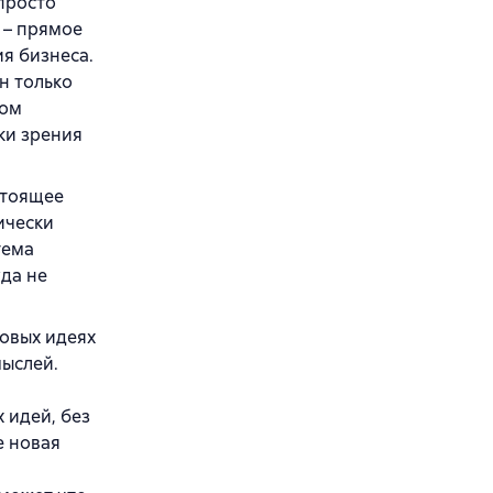
 просто
 – прямое
ия бизнеса.
н только
ном
ки зрения
стоящее
ически
тема
да не
новых идеях
мыслей.
 идей, без
е новая