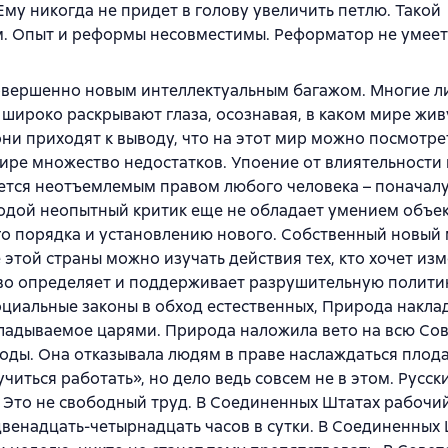
 Ему никогда не придет в голову увеличить петлю. Такой
ем. Опыт и реформы несовместимы. Реформатор не умеет
совершенно новым интеллектуальным багажом. Многие л
ироко раскрывают глаза, осознавая, в каком мире живу
ни приходят к выводу, что на этот мир можно посмотре
мире множество недостатков. Упоение от влиятельности 
яется неотъемлемым правом любого человека – поначал
лодой неопытный критик еще не обладает умением объе
ого порядка и установлению нового. Собственный новый
е этой страны можно изучать действия тех, кто хочет из
тво определяет и поддерживает разрушительную полити
оциальные законы в обход естественных, Природа накла
акладываемое царями. Природа наложила вето на всю Со
роды. Она отказывала людям в праве наслаждаться плод
читься работать», но дело ведь совсем не в этом. Русски
т. Это не свободный труд. В Соединенных Штатах рабочи
двенадцать-четырнадцать часов в сутки. В Соединенных 