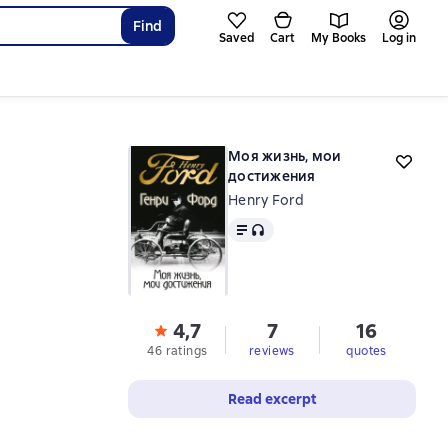
Find
Saved
Cart
My Books
Log in
Моя жизнь, мои
достижения
Henry Ford
Text
, audio format available
4,7
7
16
46 ratings
reviews
quotes
Read excerpt