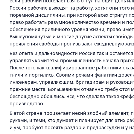
если рабочий пожелает взять отгул на один день ил
России рабочие выходят на работу, хотят они того 
тюремной дисциплины, при которой всех стригут под 
право работать разумное количество времени и по
обеспечения приличного уровня жизни, право имет
Вышеупомянутые и многие другие аспекты свободы 
проявления свободы пронизывают ежедневную жизн
Без опыта и дальновидности Россия так и останется
управлять комитеты, промышленность начала приход
После того как квалифицированные работники оказа
гнили и портились. Своими речами фанатики довел
инженерам, управляющим, бригадирам и руководите
прежние места. Большевикам отчаянно требуются м
беспощадно обошлись. Все, что сделала такая «реф
производство.
В этой стране процветает некий злобный элемент, 
руками, и теми, кто думает и планирует для этих ра
и ум, пробуют посеять раздор и предрассудки и у на