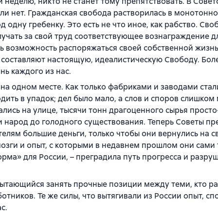
и неделю, никто не станет тому препятствовать. В Совет
или нет. Гражданская свобода растворилась в монотонн
одну гребенку. Это есть не что иное, как рабство. Своб
лучать за свой труд соответствующее вознаграждение д
ь возможность распоряжаться своей собственной жизн
составляют настоящую, идеалистическую Свободу. Бол
ь каждого из нас.
 на одном месте. Как только фабриками и заводами стал
ить в упадок; дел было мало, а слов и споров слишком 
лись на улице, тысячи тонн драгоценного сырья прост
и народ до голодного существования. Теперь Советы пр
лям большие деньги, только чтобы они вернулись на с
озги и опыт, с которыми в недавнем прошлом они сами 
орма» для России, – преградила путь прогресса и разру
пытающийся занять прочные позиции между теми, кто р
ботников. Те же силы, что вытягивали из России опыт, с
с.