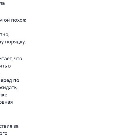
ла
м он похож
тно,
му порядку,
тает, что
ить в
,
перед по
жидать,
 же
овная
ствия за
ого