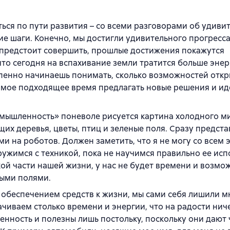
ться по пути развития – со всеми разговорами об удиви
е шаги. Конечно, мы достигли удивительного прогресса
ще предстоит совершить, прошлые достижения покажутся
то сегодня на вспахивание земли тратится больше энер
пенно начинаешь понимать, сколько возможностей откр
самое подходящее время предлагать новые решения и ид
мышленность» поневоле рисуется картина холодного м
их деревья, цветы, птиц и зеленые поля. Сразу предста
 на роботов. Должен заметить, что я не могу со всем 
дружимся с техникой, пока не научимся правильно ее исп
кой части нашей жизни, у нас не будет времени и возмо
ными полями.
 обеспечением средств к жизни, мы сами себя лишили м
чиваем столько времени и энергии, что на радости ниче
 ценность и полезны лишь постольку, поскольку они дают