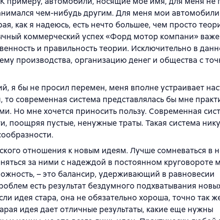
 К примеру, автомобили, носящие мое имя, для меня не
 занимался чем-нибудь другим. Для меня мои автомобили
ая, как я надеюсь, есть нечто большее, чем просто теор
бычный коммерческий успех «Форд мотор компани» важе
венность и правильность теории. Исключительно в дан
ему производства, организацию денег и общества с точ
ий, я бы не просил перемен, меня вполне устраивает на
, то современная система представлялась бы мне практ
ми. Но мне хочется приносить пользу. Современная сис
, поощряя пустые, ненужные траты. Такая система нику
сообразности.
ского отношения к новым идеям. Лучше сомневаться в 
гоняться за ними с надеждой в постоянном круговороте 
ожность, – это балансир, удерживающий в равновесии
роблем есть результат бездумного подхватывания новых
сли идея стара, она не обязательно хороша, точно так ж
тарая идея дает отличные результаты, какие еще нужны