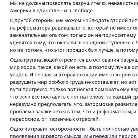
Мы не должны позволять разрушителю, ненавистник
Америки в единстве – и в свободе.
С другой стороны, мы можем наблюдать второй тип
на реформатора радикального, который не имеет оп
замечательным опытом, только он не приносит ему н
удивятся тому, что оказались на одной ступеньке с
но не потому, что этот порядок был лучше, а потому
Одна группа людей стремится до основания разрушит
мир хорош таков, какой он есть, а поэтому лучше о
упадок. И первая, и вторая позиции имеют корни в
разрушить мир особого труда не составляет, но во
пути прогресса, только вот нельзя помешать ему ве
что если все поставить с ног на голову, то каждый 
неразумно предполагать, что, затормозив развити
проблема заключается в том, что и реформаторы, и
первооснов, от первичных отраслей.
Одно из правил осторожности – быть полностью ув
проявления здравого смысла. Мы пережили период 