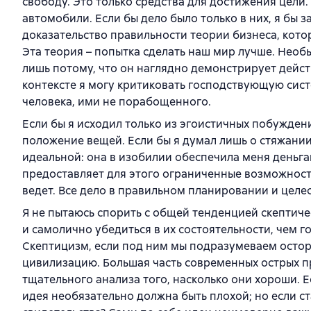
свободу. Это только средства для достижения цели.
автомобили. Если бы дело было только в них, я бы
доказательство правильности теории бизнеса, котор
Эта теория – попытка сделать наш мир лучше. Нео
лишь потому, что он наглядно демонстрирует дейст
контексте я могу критиковать господствующую сист
человека, ими не порабощенного.
Если бы я исходил только из эгоистичных побужден
положение вещей. Если бы я думал лишь о стяжании
идеальной: она в изобилии обеспечила меня деньга
предоставляет для этого ограниченные возможности
ведет. Все дело в правильном планировании и целе
Я не пытаюсь спорить с общей тенденцией скептиче
и самолично убедиться в их состоятельности, чем 
Скептицизм, если под ним мы подразумеваем остор
цивилизацию. Большая часть современных острых п
тщательного анализа того, насколько они хороши. Е
идея необязательно должна быть плохой; но если с