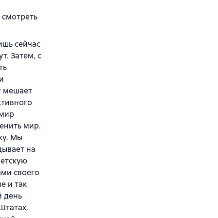
 смотреть
ишь сейчас
т. Затем, с
ть
и
у мешает
ктивного
 мир
менить мир.
ку. Мы
дывает на
ветскую
ами своего
е и так
й день
Штатах,