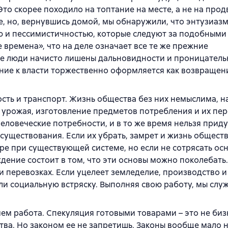
Это скорее походило на топтание на месте, а не на про
, но, вернувшись домой, мы обнаружили, что энтузиазм
ю и пессимистичностью, которые следуют за подобными
времена», что на деле означает все те же прежние
кие люди начисто лишены дальновидности и проницатель
ение к власти торжественно оформляется как возвращен
ть и транспорт. Жизнь общества без них немыслима, н
 урожая, изготовление предметов потребления и их п
 человеческие потребности, и в то же время нельзя прид
существования. Если их убрать, замрет и жизнь обществ
ре при существующей системе, но если не сотрясать ос
дение состоит в том, что эти основы можно поколебать
 перевозках. Если уцелеет земледелие, производство и
и социальную встряску. Выполняя свою работу, мы слу
чем работа. Спекуляция готовыми товарами – это не биз
ва. Но законом ее не запретишь. Законы вообще мало н