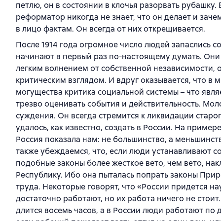
петлю, он в состоянии в клочья разорвать рубашку.
реформатор никогда не знает, что он делает и зач
в лицо фактам. Он всегда от них открещивается.
После 1914 года огромное число людей запаслись 
начинают в первый раз по-настоящему думать. Они ш
легким волнением от собственной независимости, о
критическим взглядом. И вдруг оказывается, что в 
могущества критика социальной системы – что явл
трезво оценивать события и действительность. Мо
суждения. Он всегда стремится к ликвидации стар
удалось, как известно, создать в России. На пример
Россия показала нам: не большинство, а меньшинс
также убеждаемся, что, если люди устанавливают с
подобные законы более жесткое вето, чем вето, н
Республику. Ибо она пыталась попрать законы При
труда. Некоторые говорят, что «России придется нау
достаточно работают, но их работа ничего не стои
длится восемь часов, а в России люди работают по 