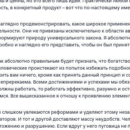
ы и ценны, но это всего лишь идеи. Практически любой 
сть, в конкретный продукт – вот что по-настоящему име
ы наглядно продемонстрировать, какое широкое примен
ельности. Они не привязаны исключительно к области а
формируют природу универсального закона. Я абсолютн
робно и наглядно его представить, чтобы он был принят
ак абсолютно правильным будет признать, что богатство
еловеческие проистекают из попыток избежать подобно
ить вам ничего, кроме как принять данный принцип и с
 непререкаема. Всеми достижениями и успехами мы обя
лжны работать, то работать эффективно, разумно и ос
имся. Все вышесказанное я отношу к проявлению элемен
ди слишком увлекаются реформами и уделяют этому нез
оров. И тот и другой доставляют массу неудобств. Чел
ожению и разрушению. Если вдруг у него пуговица не 