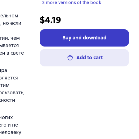
3 more versions of the book
тельном
$4.19
, но если
Buy and download
гии, чем
ывается
еи в свете
Add to cart
ира
вляется
этим
ользовать,
жности
ногих
го и не
 человеку