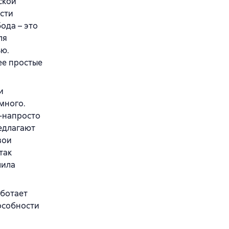
ской
ости
ода – это
ля
ью.
ее простые
и
много.
о-напросто
едлагают
вои
так
шила
аботает
пособности