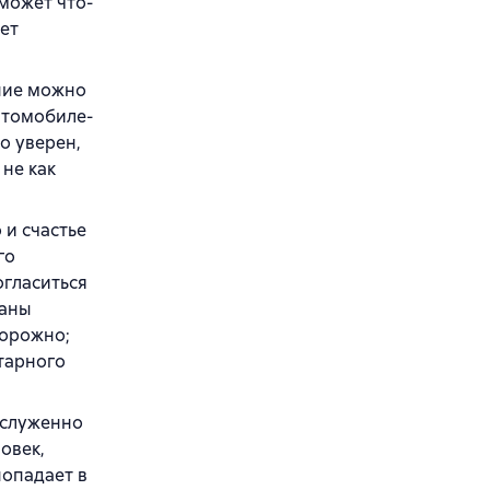
может что-
ет
ение можно
втомобиле-
о уверен,
 не как
 и счастье
го
огласиться
заны
торожно;
тарного
аслуженно
овек,
попадает в