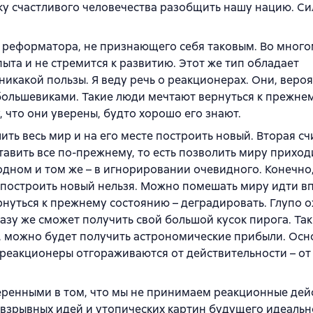
у счастливого человечества разобщить нашу нацию. Си
 реформатора, не признающего себя таковым. Во много
ыта и не стремится к развитию. Этот же тип обладает
икакой пользы. Я веду речь о реакционерах. Они, вероя
 большевиками. Такие люди мечтают вернуться к прежне
, что они уверены, будто хорошо его знают.
ь весь мир и на его месте построить новый. Вторая счи
ставить все по-прежнему, то есть позволить миру приход
 одном и том же – в игнорировании очевидного. Конечно
т построить новый нельзя. Можно помешать миру идти в
рнуться к прежнему состоянию – деградировать. Глупо о
сразу же сможет получить свой большой кусок пирога. Так
е, можно будет получить астрономические прибыли. Осн
 реакционеры отгораживаются от действительности – от
еренными в том, что мы не принимаем реакционные дей
взрывных идей и утопических картин будущего идеальн