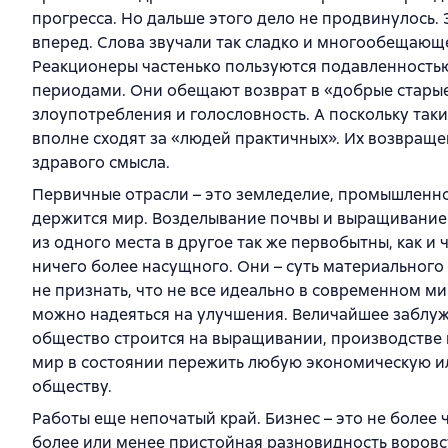
прогресса. Но дальше этого дело не продвинулось. 
вперед. Слова звучали так сладко и многообещающе
Реакционеры частенько пользуются подавленность
периодами. Они обещают возврат в «добрые старые 
злоупотребления и голословность. А поскольку та
вполне сходят за «людей практичных». Их возвращ
здравого смысла.
Первичные отрасли – это земледелие, промышленнос
держится мир. Возделывание почвы и выращивание
из одного места в другое так же первобытны, как и
ничего более насущного. Они – суть материального 
не признать, что не все идеально в современном ми
можно надеяться на улучшения. Величайшее заблуж
общество строится на выращивании, производстве и
мир в состоянии пережить любую экономическую ил
обществу.
Работы еще непочатый край. Бизнес – это не более 
более или менее пристойная разновидность воровст