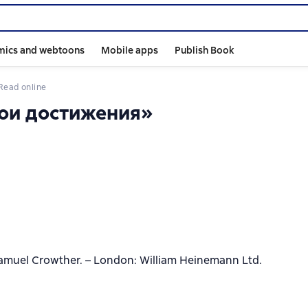
mics and webtoons
Mobile apps
Publish Book
Read online
мои достижения»
amuel Crowther. – London: William Heinemann Ltd.