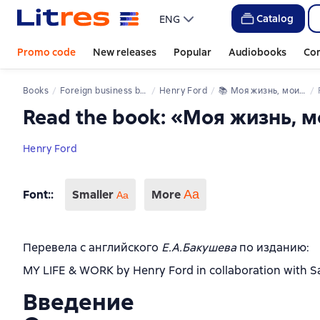
Catalog
ENG
Promo code
New releases
Popular
Audiobooks
Co
Books
Foreign business books
Henry Ford
📚 
Моя жизнь, мои достижения
Read the book: «Моя жизнь, 
Henry Ford
Font:
:
Smaller
More
Аа
Aa
Перевела с английского
Е.А.Бакушева
по изданию:
MY LIFE & WORK by Henry Ford in collaboration with S
Введение