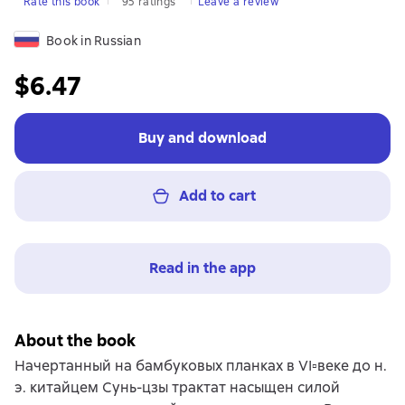
Rate this book
95 ratings
Leave a review
Book in Russian
$6.47
Buy and download
Add to cart
Read in the app
About the book
Начертанный на бамбуковых планках в VI▫веке до н.
э. китайцем Сунь-цзы трактат насыщен силой