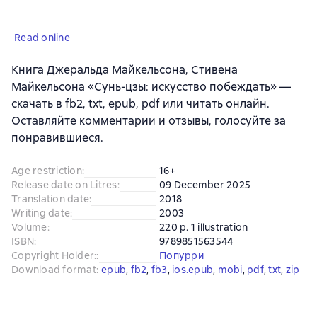
Read online
Книга Джеральда Майкельсона, Стивена
Майкельсона «Сунь-цзы: искусство побеждать» —
скачать в fb2, txt, epub, pdf или читать онлайн.
Оставляйте комментарии и отзывы, голосуйте за
понравившиеся.
Age restriction
:
16+
Release date on Litres
:
09 December 2025
Translation date
:
2018
Writing date
:
2003
Volume
:
220 p. 1 illustration
ISBN
:
9789851563544
Copyright Holder:
:
Попурри
Download format
:
epub
, 
fb2
, 
fb3
, 
ios.epub
, 
mobi
, 
pdf
, 
txt
, 
zip