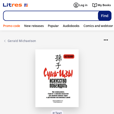
Log in
My Books
Find
Promo code
New releases
Popular
Audiobooks
Comics and webtoon
Gerald Michaelson
Text