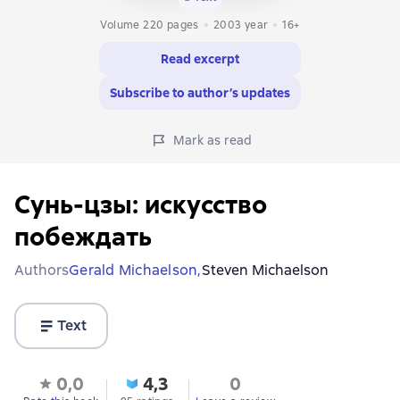
Volume 220 pages
2003
year
16+
Read excerpt
Subscribe to author’s updates
Mark as read
Сунь-цзы: искусство
побеждать
Authors
Gerald Michaelson,
Steven Michaelson
Text
0,0
4,3
0