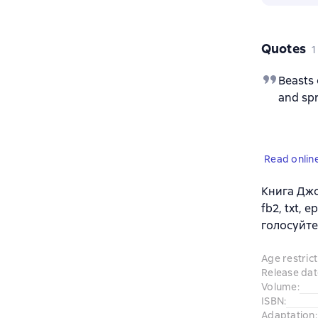
Quotes
1
Beasts 
and spr
Read onlin
Книга Джо
fb2, txt,
голосуйте
Age restrict
Release dat
Volume
:
ISBN
:
Adaptation
: