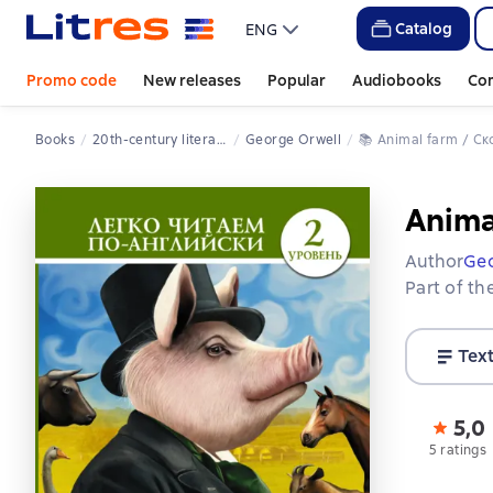
Catalog
ENG
Promo code
New releases
Popular
Audiobooks
Co
Books
20th-century literature
George Orwell
📚 
Animal farm / С
Anima
Author
Geo
Part of th
Tex
5,0
5 ratings