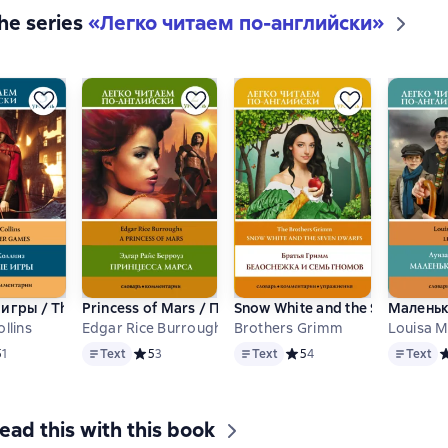
the series
«
Легко читаем по-английски
»
игры / The Hunger Games. 5 уровень
Princess of Mars / Принцесса Марса. Уровень 2
Snow White and the Seven Dwar
Маленьки
llins
Edgar Rice Burroughs
Brothers Grimm
Louisa M
Text
Text
Text
дний рейтинг 5 на основе 1 оценок
5
1
Text
Средний рейтинг 5 на основе 3 оценок
5
3
Text
Средний рейтинг 5 на осно
5
4
Text
С
ead this with this book