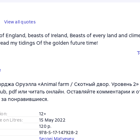
View all quotes
of England, beasts of Ireland, Beasts of every land and clim
ead my tidings Of the golden future time!
T
e
рджа Оруэлла «Animal farm / Скотный двор. Уровень 2» 
 epub, pdf или читать онлайн. Оставляйте комментарии и о
 за понравившиеся.
ion
:
12+
e on Litres
:
15 May 2022
120 p.
978-5-17-147928-2
Sergei Matveyev