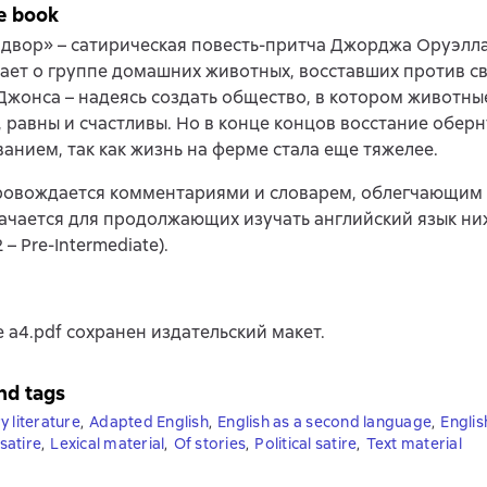
e book
двор» – сатирическая повесть-притча Джорджа Оруэлла
ает о группе домашних животных, восставших против св
жонса – надеясь создать общество, в котором животны
 равны и счастливы. Но в конце концов восстание обер
анием, так как жизнь на ферме стала еще тяжелее.
провождается комментариями и словарем, облегчающим 
ачается для продолжающих изучать английский язык ни
 – Pre-Intermediate).
 a4.pdf сохранен издательский макет.
nd tags
y literature
,
Adapted English
,
English as a second language
,
Englis
satire
,
Lexical material
,
Of stories
,
Political satire
,
Text material