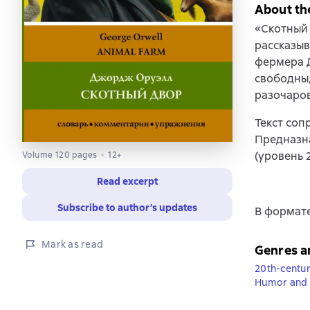
About th
«Скотный 
рассказыв
фермера Д
свободны,
разочаров
Текст со
Предназн
(уровень 2
Volume 120 pages
12+
Read excerpt
Subscribe to author’s updates
В формате
Mark as read
Genres a
20th-centur
Humor and 