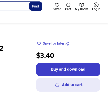
Find
Saved
Cart
My Books
Log in
Save for later
 2
$3.40
Buy and download
Add to cart