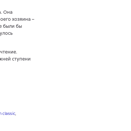
. Она
оего хозяина –
е были бы
нулось
чтение.
жней ступени
h classic
,