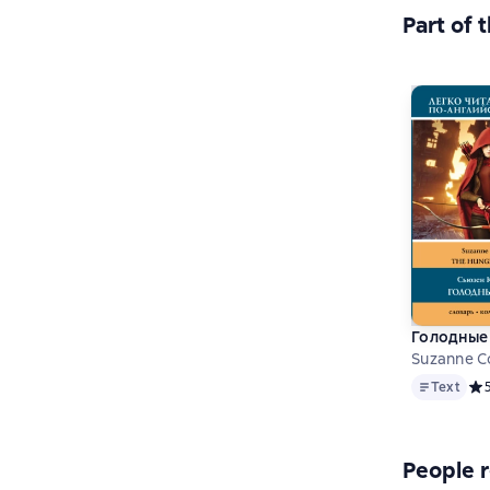
Part of 
Голодные 
Suzanne Co
Text
Text
Сре
People r