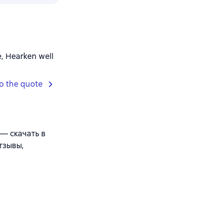
e, Hearken well
o the quote
— скачать в
тзывы,