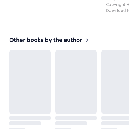
Copyright H
Download f
Other books by the author