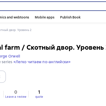
mics and webtoons
Mobile apps
Publish Book
котный двор. Уровень 2
l farm / Скотный двор. Уровень
rge Orwell
e series
«Легко читаем по-английски»
t
0
1
Leave a review
quote