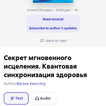
Volume 134 pages
2008
year
16+
Read excerpt
Subscribe to author’s updates
Mark as read
Секрет мгновенного
исцеления. Квантовая
синхронизация здоровья
Author
Фрэнк Кинслоу
Text
Audio