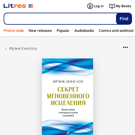
Log in
My Books
Find
Promo code
New releases
Popular
Audiobooks
Comics and webtoon
Фрэнк Кинслоу