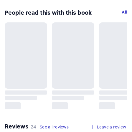
People read this with this book
All
Reviews
,
24 reviews
24
See all reviews
Leave a review