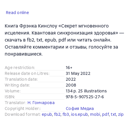
Read online
Книга Фрэнка Кинслоу «Секрет мгновенного
исцеления. Квантовая синхронизация здоровья» —
скачать в fb2, txt, epub, pdf или читать онлайн.
Оставляйте комментарии и отзывы, голосуйте за
понравившиеся.
Age restriction
:
16+
Release date on Litres
:
31 May 2022
Translation date
:
2022
Writing date
:
2008
Volume
:
134 p. 25 illustrations
ISBN
:
978-5-907525-27-6
Translator
:
Н. Гончарова
Copyright Holder:
:
София Медиа
Download format
:
epub
, 
fb2
, 
fb3
, 
ios.epub
, 
mobi
, 
pdf
, 
txt
, 
zip