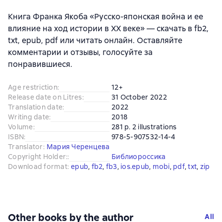
Книга Франка Якоба «Русско-японская война и ее
влияние на ход истории в XX веке» — скачать в fb2,
txt, epub, pdf или читать онлайн. Оставляйте
комментарии и отзывы, голосуйте за
понравившиеся.
Age restriction
:
12+
Release date on Litres
:
31 October 2022
Translation date
:
2022
Writing date
:
2018
Volume
:
281 p. 2 illustrations
ISBN
:
978-5-907532-14-4
Translator
:
Мария Черенцева
Copyright Holder:
:
Библиороссика
Download format
:
epub
, 
fb2
, 
fb3
, 
ios.epub
, 
mobi
, 
pdf
, 
txt
, 
zip
Other books by the author
All