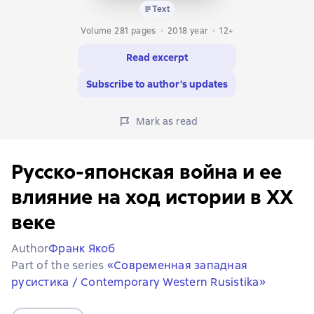
Text
Volume 281 pages
2018
year
12+
Read excerpt
Subscribe to author’s updates
Mark as read
Русско-японская война и ее
влияние на ход истории в XX
веке
Author
Франк Якоб
Part of the series
«Современная западная
русистика / Contemporary Western Rusistika»