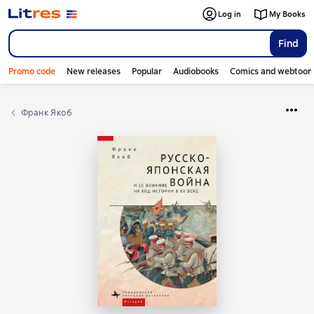
Log in
My Books
Find
Promo code
New releases
Popular
Audiobooks
Comics and webtoon
Франк Якоб