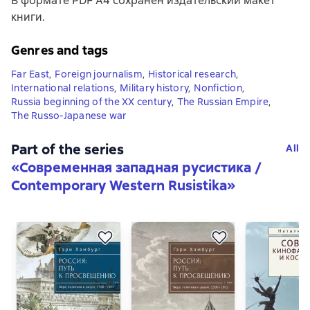
В формате PDF A4 сохранен издательский макет
книги.
Genres and tags
Far East
,
Foreign journalism
,
Historical research
,
International relations
,
Military history
,
Nonfiction
,
Russia beginning of the XX century
,
The Russian Empire
,
The Russo-Japanese war
Part of the series
All
«
Современная западная русистика /
Contemporary Western Rusistika
»