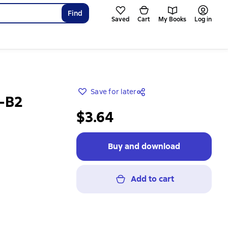
Find
Saved
Cart
My Books
Log in
Save for later
1-B2
$3.64
Buy and download
Add to cart