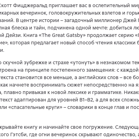
котт Фицджеральд приглашает вас в ослепительный ми
икарных вечеринок, головокружительных взлетов и горь
аний. В центре истории – загадочный миллионер Джей Г
лная блеска и тайн, подчинена одной мечте: добиться л
й Дейзи. Книга «The Great Gatsby» продолжает серию 
е», которая предлагает новый способ чтения классики б
и.
о скучной зубрежке и страхе «утонуть» в незнакомом те
троена на принципе постепенного замещения: с каждой
текста становится все меньше, а английских слов – все бо
 как начнете воспринимать сюжет непосредственно на я
, плавно привыкая к новой лексике и грамматике. Никак
текст адаптирован для уровней В1–В2, а для всех сложн
ли «спасательные круги» – словарики в конце глав и п
крывайте книгу и начинайте свое погружение. Следующ
ого Гэтсби, где огни вечеринок скрывают одиночество, 