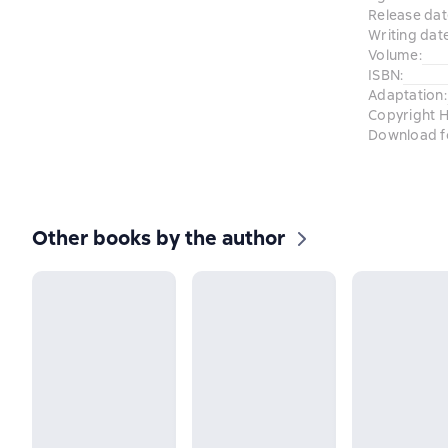
Release dat
Writing dat
Volume
:
ISBN
:
Adaptation
:
Copyright H
Download f
Other books by the author