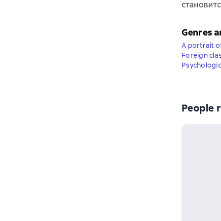
становитс
Genres a
A portrait o
Foreign cla
Psychologic
People r