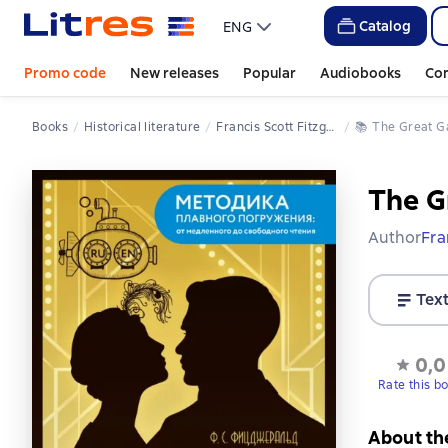
Catalog
ENG
Promo code
New releases
Popular
Audiobooks
Co
Books
Historical literature
Francis Scott Fitzgerald
📚 
The Great 
The G
Author
Fra
Tex
0,0
Rate this b
About th