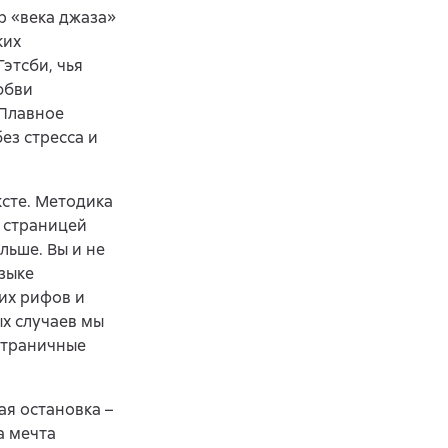
р «века джаза»
ких
этсби, чья
юбви
«Плавное
ез стресса и
ксте. Методика
 страницей
льше. Вы и не
зыке
их рифов и
ых случаев мы
остраничные
ая остановка –
а мечта