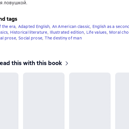
я ловушкой.
nd tags
f the era
,
Adapted English
,
An American classic
,
English as a secon
ssics
,
Historical literature
,
Illustrated edition
,
Life values
,
Moral cho
al prose
,
Social prose
,
The destiny of man
ead this with this book