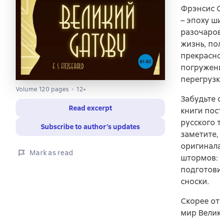
Фрэнсис С
– эпоху ш
разочаров
жизнь, по
прекрасно
погружени
перегрузк
Volume 120 pages
12+
Забудьте 
Read excerpt
книги пос
русского 
Subscribe to author’s updates
заметите,
оригинала
Mark as read
штормов: 
подготови
сноски.
Скорее от
мир Велик