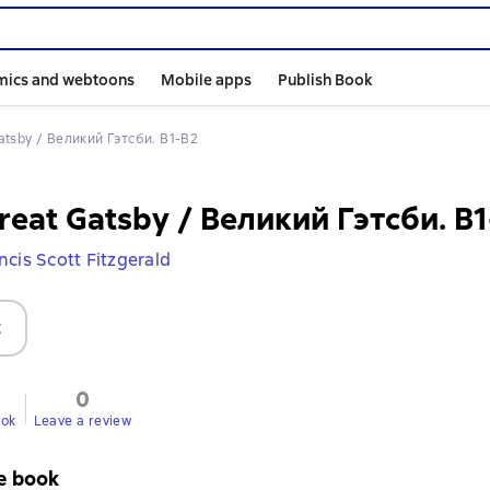
mics and webtoons
Mobile apps
Publish Book
Gatsby / Великий Гэтсби. B1-B2
reat Gatsby / Великий Гэтсби. B
ncis Scott Fitzgerald
t
0
ook
Leave a review
e book