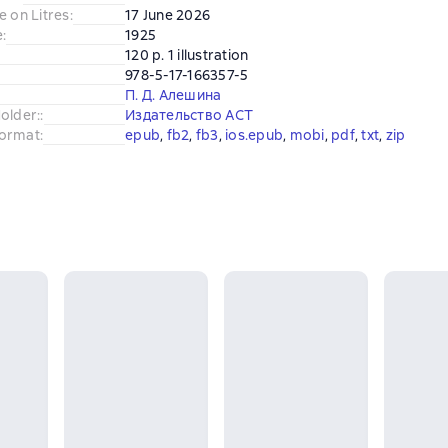
e on Litres
:
17 June 2026
e
:
1925
120 p. 1 illustration
978-5-17-166357-5
П. Д. Алешина
older:
:
Издательство АСТ
ormat
:
epub
, 
fb2
, 
fb3
, 
ios.epub
, 
mobi
, 
pdf
, 
txt
, 
zip