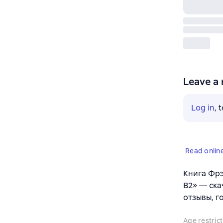
Leave a 
Log in
, 
Read onlin
Книга Фрэ
B2» — ска
отзывы, г
Age restrict