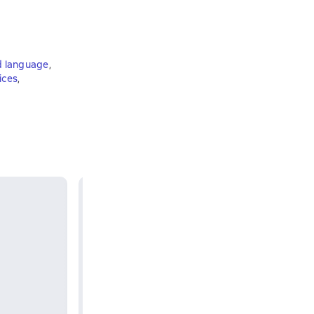
d language
,
ices
,