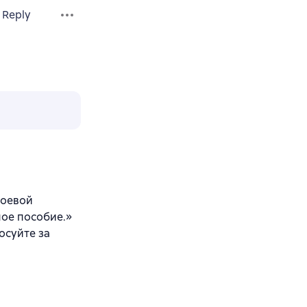
Reply
соевой
ное пособие.»
осуйте за