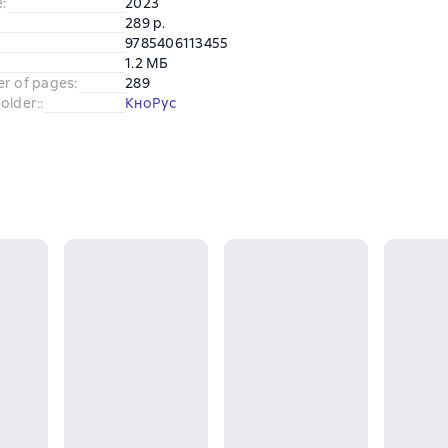
e
:
2023
289 p.
9785406113455
1.2 МБ
er of pages
:
289
older:
:
КноРус