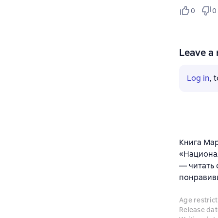
0
0
Leave a 
Log in
, 
Книга Ма
«Национал
— читать 
понравив
Age restrict
Release dat