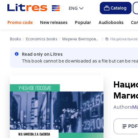
Catalog
ENG
Promo code
New releases
Popular
Audiobooks
Co
Books
Economics books
Марина Викторовна Бикеева
📚 
Национальное
Read only on Litres
This book cannot be downloaded as a file but can be rea
Нацио
Магис
Authors
Ма
PDF