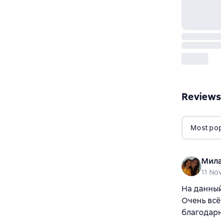
Reviews
Most popu
Мила
11 No
На данный
Очень всё
благодарн