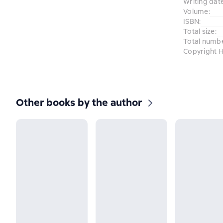
Writing dat
Volume
:
ISBN
:
Total size
:
Total numb
Copyright H
Other books by the author