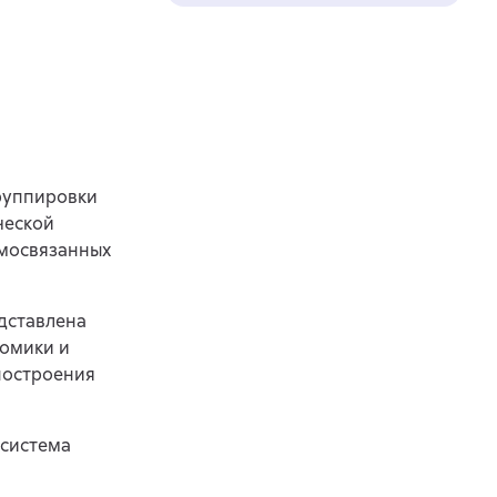
руппировки
ческой
имосвязанных
дставлена
номики и
построения
 система