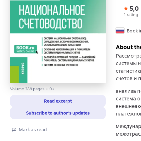
5,0
1 rating
Book i
About th
Рассмотр
системы н
статистик
счетов и 
Volume 289 pages
0+
анализа п
система 
Read excerpt
внешнеэко
Subscribe to author’s updates
платежно
междунаро
Mark as read
межотрас