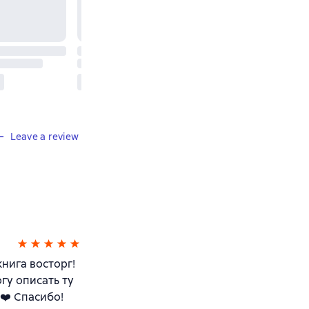
Leave a review
нига восторг!
гу описать ту
❤️ Спасибо!