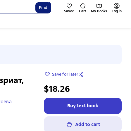
Find
Saved
Cart
My Books
Log in
Save for later
вриат,
$18.26
соева
Buy text book
Add to cart