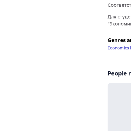
Соответст
Для студе
"Экономик
Genres a
Economics 
People r