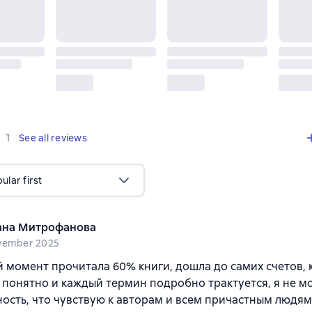
,
1 review
1
See all reviews
lar first
на Митрофанова
vember 2025
 момент прочитала 60% книги, дошла до самих счетов, к
 понятно и каждый термин подробно трактуется, я не мо
ость, что чувствую к авторам и всем причастным людям