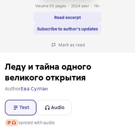
Volume 50 pages
2024
year
16+
Read excerpt
Subscribe to author’s updates
Mark as read
Леду и тайна одного
великого открытия
Author
Ева Султан
Text
Audio
Text
, audio format available
synced with audio