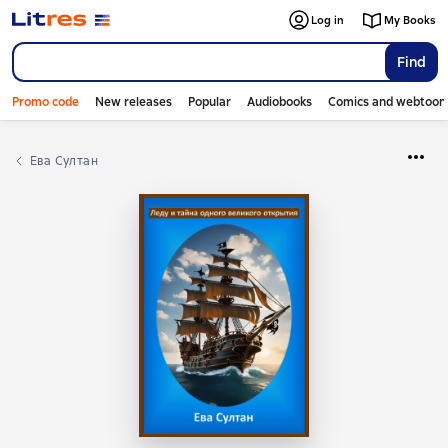
Log in
My Books
Find
Promo code
New releases
Popular
Audiobooks
Comics and webtoon
Ева Султан