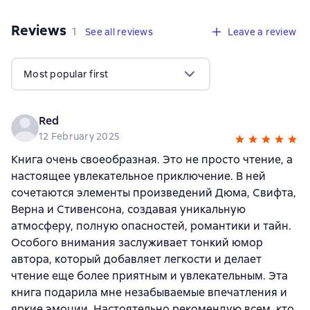
Reviews
,
1 review
1
See all reviews
Leave a review
Most popular first
Red
12 February 2025
Книга очень своеобразная. Это не просто чтение, а
настоящее увлекательное приключение. В ней
сочетаются элементы произведений Дюма, Свифта,
Верна и Стивенсона, создавая уникальную
атмосферу, полную опасностей, романтики и тайн.
Особого внимания заслуживает тонкий юмор
автора, который добавляет легкости и делает
чтение еще более приятным и увлекательным. Эта
книга подарила мне незабываемые впечатления и
яркие эмоции. Настоятельно рекомендую всем, кто