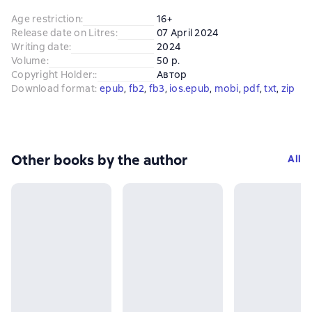
Age restriction
:
16+
Release date on Litres
:
07 April 2024
Writing date
:
2024
Volume
:
50 p.
Copyright Holder:
:
Автор
Download format
:
epub
, 
fb2
, 
fb3
, 
ios.epub
, 
mobi
, 
pdf
, 
txt
, 
zip
Other books by the author
All