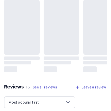
Reviews
,
16 reviews
16
See all reviews
Leave a review
Most popular first