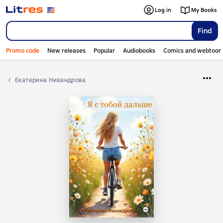
Log in
My Books
Find
Promo code
New releases
Popular
Audiobooks
Comics and webtoon
Екатерина Никандрова