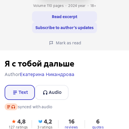
Volume 110 pages
2024
year
18+
Read excerpt
Subscribe to author’s updates
Mark as read
Я с тобой дальше
Author
Екатерина Никандрова
Text
Audio
Text
, audio format available
synced with audio
4,8
4,2
16
6
127 ratings
3 ratings
reviews
quotes