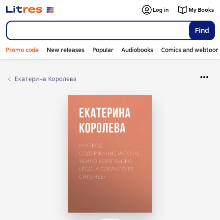
Log in
My Books
Find
Promo code
New releases
Popular
Audiobooks
Comics and webtoon
Екатерина Королева