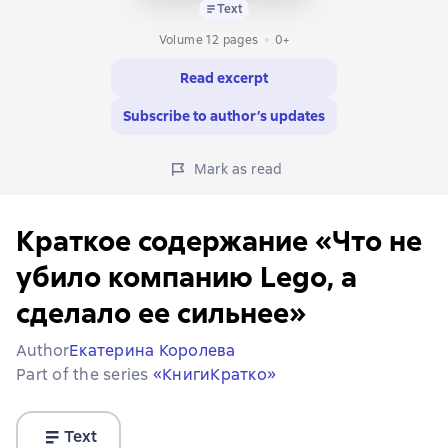
Text
Volume 12 pages
0+
Read excerpt
Subscribe to author’s updates
Mark as read
Краткое содержание «Что не
убило компанию Lego, а
сделало ее сильнее»
Author
Екатерина Королева
Part of the series
«КнигиКратко»
Text