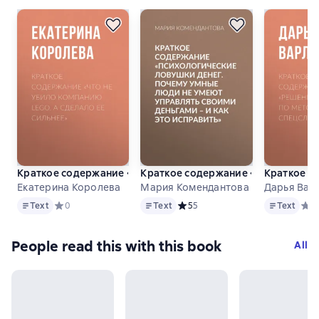
Краткое содержание «Что не убило компанию Lego, а сдел
Краткое содержание «Психологиче
Краткое с
Екатерина Королева
Мария Комендантова
Дарья Вар
Text
Text
Text
Text
Средний рейтинг 0 на основе 0 оценок
0
Text
Средний рейтинг 5 на основе 5 о
5
5
Text
Сред
0
People read this with this book
All