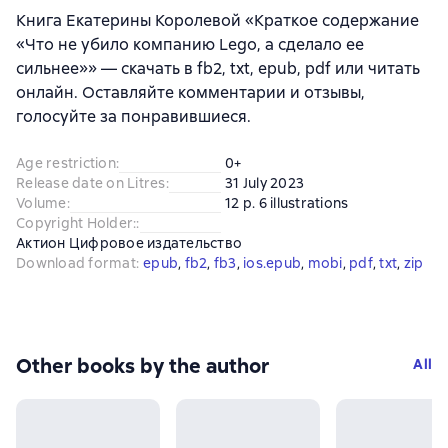
Книга Екатерины Королевой «Краткое содержание
«Что не убило компанию Lego, а сделало ее
сильнее»» — скачать в fb2, txt, epub, pdf или читать
онлайн. Оставляйте комментарии и отзывы,
голосуйте за понравившиеся.
Age restriction
:
0+
Release date on Litres
:
31 July 2023
Volume
:
12 p. 6 illustrations
Copyright Holder:
:
Актион Цифровое издательство
Download format
:
epub
, 
fb2
, 
fb3
, 
ios.epub
, 
mobi
, 
pdf
, 
txt
, 
zip
Other books by the author
All