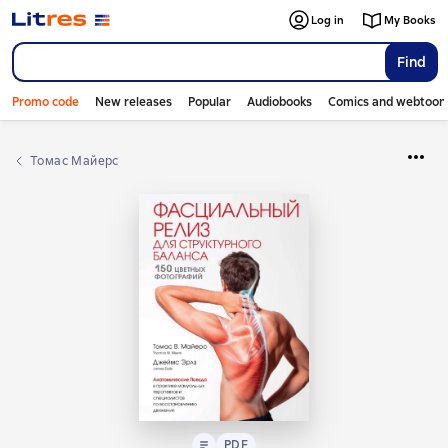
Log in
My Books
Find
Promo code
New releases
Popular
Audiobooks
Comics and webtoon
Томас Майерс
Text
PDF
PDF