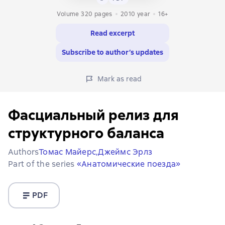
Volume 320 pages
2010
year
16+
Read excerpt
Subscribe to author’s updates
Mark as read
Фасциальный релиз для
структурного баланса
Authors
Томас Майерс,
Джеймс Эрлз
Part of the series
«Анатомические поезда»
PDF