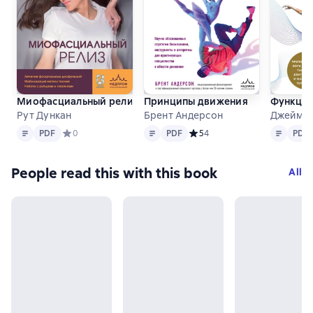
Миофасциальный релиз. Лечение фасциальных дисфункций
Принципы движения
Функцио
Рут Дункан
Брент Андерсон
Джеймс 
Text
PDF
Text
PDF
Text
PDF
PDF
Средний рейтинг 0 на основе 0 оценок
0
PDF
Средний рейтинг 5 на основе
5
4
PDF
People read this with this book
All