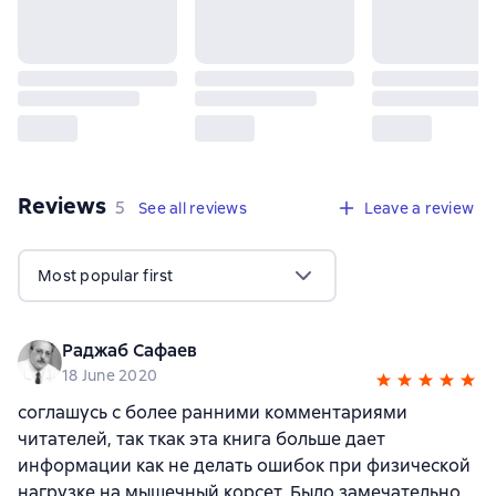
Reviews
,
5 reviews
5
See all reviews
Leave a review
Most popular first
Раджаб Сафаев
18 June 2020
соглашусь с более ранними комментариями
читателей, так ткак эта книга больше дает
информации как не делать ошибок при физической
нагрузке на мышечный корсет. Было замечательно,