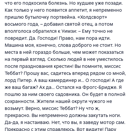
что его подкосила болезнь. Но худшее уже позади.
Как только у него появится аппетит, я непременно
пришлю бутылочку портвейна. «Холдсворт»
восьмого года, – добавил святой отец, а потом
вполголоса обратился к Уимзи: – Ему точно не
повредит. Да. Господи! Право, нам пора идти.
Машина моя, конечно, слова доброго не стоит. Но
места в ней гораздо больше, чем может показаться
на первый взгляд. Сколько людей в нее уместилось
после празднования крестин! Вы помните, миссис
Теббат? Прошу вас, садитесь вперед рядом со мной,
лорд Питер. А ваш камердинер и… О господи! А где
же ваш багаж? Ах да… Остался на Фрогс-Бридже. Я
пошлю за ним своего садовника. Он будет в полной
сохранности. Жители нашей округи чужого не
возьмут. Верно, миссис Теббат? Ну что ж,
прекрасно. Вы непременно должны закутать ноги.
Да-да, я настаиваю. Нет, что вы, я заведу мотор сам.
Прекрасно с этим справляюсь. Вот видите! Пару