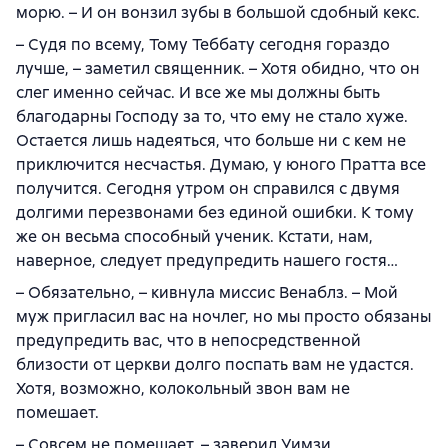
морю. – И он вонзил зубы в большой сдобный кекс.
– Судя по всему, Тому Теббату сегодня гораздо
лучше, – заметил священник. – Хотя обидно, что он
слег именно сейчас. И все же мы должны быть
благодарны Господу за то, что ему не стало хуже.
Остается лишь надеяться, что больше ни с кем не
приключится несчастья. Думаю, у юного Пратта все
получится. Сегодня утром он справился с двумя
долгими перезвонами без единой ошибки. К тому
же он весьма способный ученик. Кстати, нам,
наверное, следует предупредить нашего гостя…
– Обязательно, – кивнула миссис Венаблз. – Мой
муж пригласил вас на ночлег, но мы просто обязаны
предупредить вас, что в непосредственной
близости от церкви долго поспать вам не удастся.
Хотя, возможно, колокольный звон вам не
помешает.
– Совсем не помешает, – заверил Уимзи.