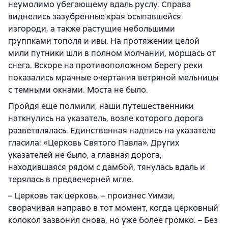
неумолимо убегающему вдаль руслу. Справа
виднелись зазубренные края осыпавшейся
изгороди, а также растущие небольшими
группками тополя и ивы. На протяжении целой
мили путники шли в полном молчании, морщась от
снега. Вскоре на противоположном берегу реки
показались мрачные очертания ветряной мельницы
с темными окнами. Моста не было.
Пройдя еще полмили, наши путешественники
наткнулись на указатель, возле которого дорога
разветвлялась. Единственная надпись на указателе
гласила: «Церковь Святого Павла». Других
указателей не было, а главная дорога,
находившаяся рядом с дамбой, тянулась вдаль и
терялась в предвечерней мгле.
– Церковь так церковь, – произнес Уимзи,
сворачивая направо в тот момент, когда церковный
колокол зазвонил снова, но уже более громко. – Без