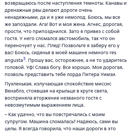
возвращаюсь после наступления темноты. Канавы и
дренажные рвы делают дороги очень
ненадежными, да и я уже немолод. Боюсь, мы все
же запоздали. Ага! Вот и моя жена. Агнес, дорогая,
прости, что припозднился. Зато я привез с собой
гостя. У него сломался австомобиль, так что он
переночует у нас. Плед! Позвольте я заберу его у
вас! Боюсь, сиденья в моей машине немного res
3
angusta
. Прошу вас, осторожнее, а не то ударитесь
головой. Уф! Слава богу. Все хорошо. Моя дорогая,
позволь представить тебе лорда Питера Уимзи.
Пухленькая, излучающая спокойствие миссис
Венаблз, стоявшая на крыльце в круге света,
восприняла вторжение незваного гостя с
невозмутимым выражением лица.
– Как удачно, что вы повстречались с моим
супругом. Машина сломалась? Надеюсь, сами вы
целы. Я всегда говорила, что наши дороги в это