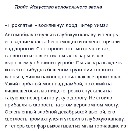
Тройт. Искусство колокольного звона
– Проклятье! – воскликнул лорд Питер Уимзи.
Автомобиль ткнулся в глубокую канаву, и теперь
его задние колеса беспомощно и нелепо торчали
над дорогой. Со стороны это смотрелось так,
словно он изо всех сил пытался зарыться в
выросшем у обочины сугробе. Пытаясь разглядеть
хоть что-нибудь в бешеном кружении снежных
хлопьев, Уимзи наконец понял, как все произошло.
Узкий горбатый мост над дамбой, похожий на
лишившегося глаз нищего, резко спускался на
такую же невероятно узкую дорогу. Не стоило
прибавлять скорость на этом вероломном мосту.
Ослепленный злобной декабрьской вьюгой, его
светлость промахнулся и угодил в глубокую канаву,
и теперь свет фар выхватывал из мглы торчавшие из