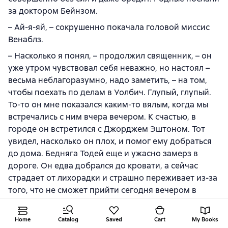
за доктором Бейнзом.
– Ай-я-яй, – сокрушенно покачала головой миссис
Венаблз.
– Насколько я понял, – продолжил священник, – он
уже утром чувствовал себя неважно, но настоял –
весьма неблагоразумно, надо заметить, – на том,
чтобы поехать по делам в Уолбич. Глупый, глупый.
То-то он мне показался каким-то вялым, когда мы
встречались с ним вчера вечером. К счастью, в
городе он встретился с Джорджем Эштоном. Тот
увидел, насколько он плох, и помог ему добраться
до дома. Бедняга Тодей еще и ужасно замерз в
дороге. Он едва добрался до кровати, а сейчас
страдает от лихорадки и страшно переживает из-за
того, что не сможет прийти сегодня вечером в
церковь. Я попросил его брата успокоить беднягу,
только, боюсь, сделать это будет непросто. Тодей
Home
Catalog
Saved
Cart
My Books
был полон энтузиазма, и теперь мысль, что он слег в