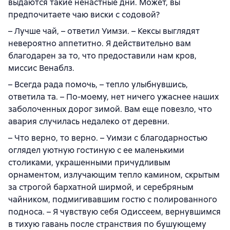
выдаются такие ненастные дни. Может, вы
предпочитаете чаю виски с содовой?
– Лучше чай, – ответил Уимзи. – Кексы выглядят
невероятно аппетитно. Я действительно вам
благодарен за то, что предоставили нам кров,
миссис Венаблз.
– Всегда рада помочь, – тепло улыбнувшись,
ответила та. – По-моему, нет ничего ужаснее наших
заболоченных дорог зимой. Вам еще повезло, что
авария случилась недалеко от деревни.
– Что верно, то верно. – Уимзи с благодарностью
оглядел уютную гостиную с ее маленькими
столиками, украшенными причудливым
орнаментом, излучающим тепло камином, скрытым
за строгой бархатной ширмой, и серебряным
чайником, подмигивавшим гостю с полированного
подноса. – Я чувствую себя Одиссеем, вернувшимся
в тихую гавань после странствия по бушующему