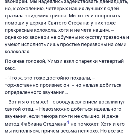
звонарей. Мы надеялись задействовать двенадцать,
но, к сожалению, четверых наших лучших людей
сразила эпидемия гриппа. Мы хотели попросить
помощи у церкви Святого Стефана: у них тоже
прекрасные колокола, хотя и не чета нашим, –
однако их звонари не обучены искусству трезвона и
умеют исполнять лишь простые перезвоны на семи
колоколах.
Покачав головой, Уимзи взял с тарелки четвертый
кекс.
– Что ж, это тоже достойно похвалы, –
торжественно произнес он, – но нельзя добиться
определенного звучания…
– Вот и я о том же! – с воодушевлением воскликнул
святой отец. – Невозможно добиться идеального
звучания, если тенора почти не слышно. И даже
4
метод Фабиана Стедмана
не поможет. Хотя и его
мы исполняем, причем весьма неплохо. Но все же