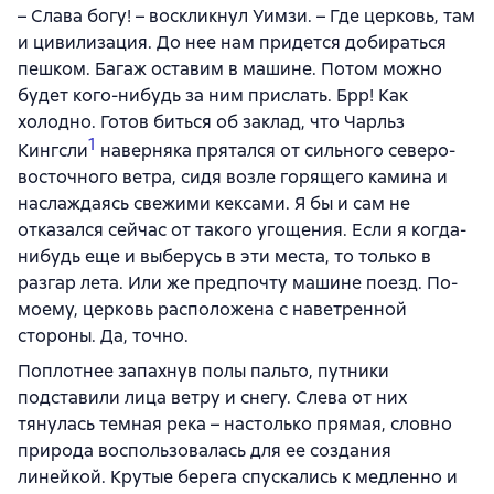
– Слава богу! – воскликнул Уимзи. – Где церковь, там
и цивилизация. До нее нам придется добираться
пешком. Багаж оставим в машине. Потом можно
будет кого-нибудь за ним прислать. Брр! Как
холодно. Готов биться об заклад, что Чарльз
1
Кингсли
наверняка прятался от сильного северо-
восточного ветра, сидя возле горящего камина и
наслаждаясь свежими кексами. Я бы и сам не
отказался сейчас от такого угощения. Если я когда-
нибудь еще и выберусь в эти места, то только в
разгар лета. Или же предпочту машине поезд. По-
моему, церковь расположена с наветренной
стороны. Да, точно.
Поплотнее запахнув полы пальто, путники
подставили лица ветру и снегу. Слева от них
тянулась темная река – настолько прямая, словно
природа воспользовалась для ее создания
линейкой. Крутые берега спускались к медленно и