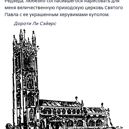
Редхеда, любезно согласившегося нарисовать для
меня величественную приходскую церковь Святого
Павла с ее украшенным херувимами куполом.
Дороти Ли Сэйерс