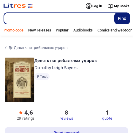
Log in
My Books
Find
Promo code
New releases
Popular
Audiobooks
Comics and webtoon
📚 
Девять погребальных ударов
Девять погребальных ударов
Dorothy Leigh Sayers
Text
Text
4,6
8
1
29 ratings
reviews
quote
Read excerpt