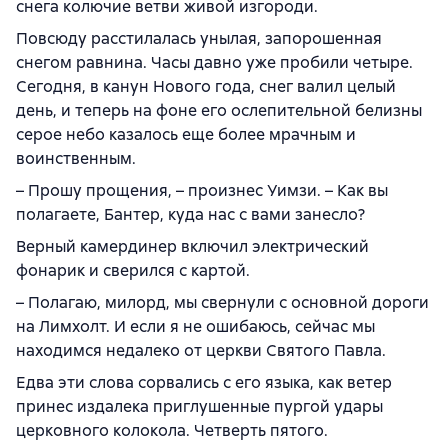
снега колючие ветви живой изгороди.
Повсюду расстилалась унылая, запорошенная
снегом равнина. Часы давно уже пробили четыре.
Сегодня, в канун Нового года, снег валил целый
день, и теперь на фоне его ослепительной белизны
серое небо казалось еще более мрачным и
воинственным.
– Прошу прощения, – произнес Уимзи. – Как вы
полагаете, Бантер, куда нас с вами занесло?
Верный камердинер включил электрический
фонарик и сверился с картой.
– Полагаю, милорд, мы свернули с основной дороги
на Лимхолт. И если я не ошибаюсь, сейчас мы
находимся недалеко от церкви Святого Павла.
Едва эти слова сорвались с его языка, как ветер
принес издалека приглушенные пургой удары
церковного колокола. Четверть пятого.