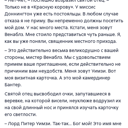
– Нет-нет, – поспешно возразил святой отец. –
Только не в «Красную корову». У миссис
Доннингтон уже есть постояльцы. В любом случае
отказа я не приму. Вы непременно должны посетить
мой дом. У нас много места. Кстати, меня зовут
Венаблз. Мне стоило представиться чуть раньше. Я,
как вы уже поняли, священник местного прихода.
– Это действительно весьма великодушно с вашей
стороны, мистер Венаблз. Мы с удовольствием
примем ваше приглашение, если действительно не
причиним вам неудобств. Меня зовут Уимзи. Вот
моя визитная карточка. А это мой камердинер
Бантер.
Святой отец высвободил очки, запутавшиеся в
веревке, на которой висели, неуклюже водрузил их
на свой длинный нос и принялся изучать карточку
его светлости.
– Лорд Питер Уимзи. Так-так… Бог мой! Это имя мне