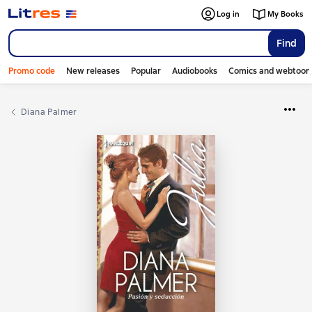
Log in
My Books
Find
Promo code
New releases
Popular
Audiobooks
Comics and webtoon
Diana Palmer