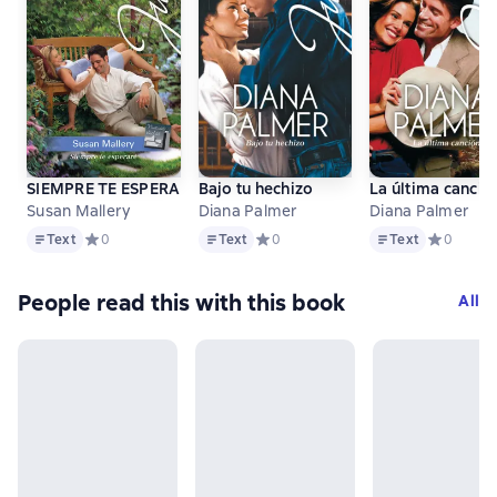
SIEMPRE TE ESPERARE
Bajo tu hechizo
La última canció
Susan Mallery
Diana Palmer
Diana Palmer
Text
Text
Text
Text
Средний рейтинг 0 на основе 0 оценок
0
Text
Средний рейтинг 0 на основе 0 оце
0
Text
Средний р
0
People read this with this book
All