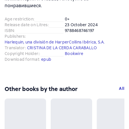
понравившиеся.
Age restriction
:
0+
Release date on Litres
:
23 October 2024
ISBN
:
9788468746197
Publishers
:
Harlequin, una división de HarperCollins Ibérica, S.A.
Translator
:
CRISTINA DE LA CERDA CARABALLO
Copyright Holder:
:
Bookwire
Download format
:
epub
Other books by the author
All