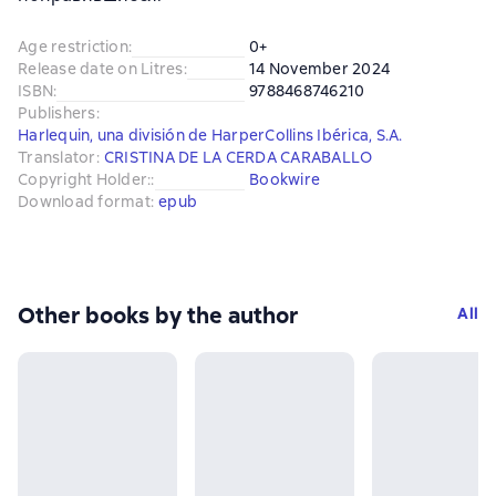
Age restriction
:
0+
Release date on Litres
:
14 November 2024
ISBN
:
9788468746210
Publishers
:
Harlequin, una división de HarperCollins Ibérica, S.A.
Translator
:
CRISTINA DE LA CERDA CARABALLO
Copyright Holder:
:
Bookwire
Download format
:
epub
Other books by the author
All