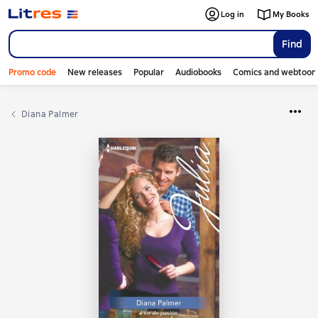
Log in
My Books
Find
Promo code
New releases
Popular
Audiobooks
Comics and webtoon
Diana Palmer