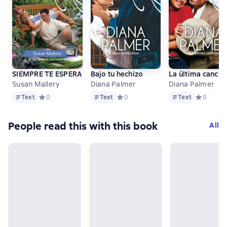
SIEMPRE TE ESPERARE
Bajo tu hechizo
La última canció
Susan Mallery
Diana Palmer
Diana Palmer
Text
Text
Text
Text
Средний рейтинг 0 на основе 0 оценок
0
Text
Средний рейтинг 0 на основе 0 оце
0
Text
Средний р
0
People read this with this book
All