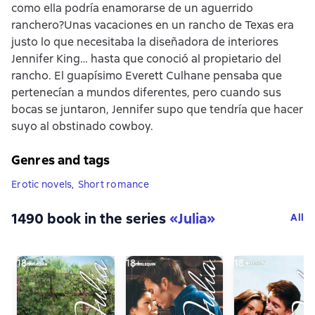
como ella podría enamorarse de un aguerrido
ranchero?Unas vacaciones en un rancho de Texas era
justo lo que necesitaba la diseñadora de interiores
Jennifer King… hasta que conoció al propietario del
rancho. El guapísimo Everett Culhane pensaba que
pertenecían a mundos diferentes, pero cuando sus
bocas se juntaron, Jennifer supo que tendría que hacer
suyo al obstinado cowboy.
Genres and tags
Erotic novels
,
Short romance
1490 book in the series
«
Julia
»
All
18+
18+
18+