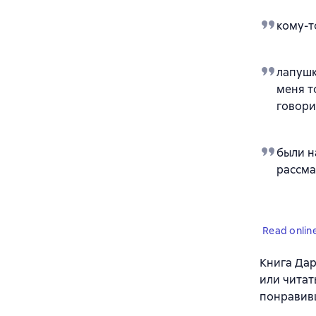
кому-т
лапушка
меня т
говори
были н
рассма
Read onlin
Книга Дар
или читат
понравив