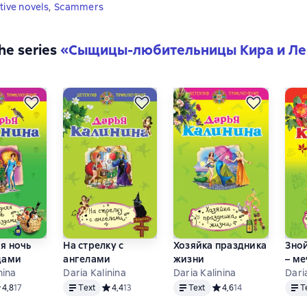
tive novels
,
Scammers
the series
«
Сыщицы-любительницы Кира и Ле
я ночь
На стрелку с
Хозяйка праздника
Зно
дами
ангелами
жизни
– м
nina
Daria Kalinina
Daria Kalinina
Dari
Text
Text
Text
едний рейтинг 4,8 на основе 17 оценок
4,8
17
Text
Средний рейтинг 4,4 на основе 13 оценок
4,4
13
Text
Средний рейтинг 4,6 на
4,6
14
T