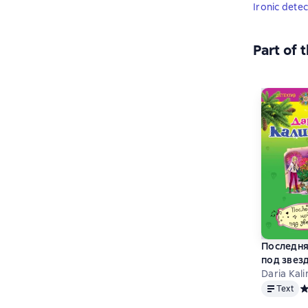
Ironic detec
Part of 
Последня
под звез
Daria Kali
Text
Text
Ср