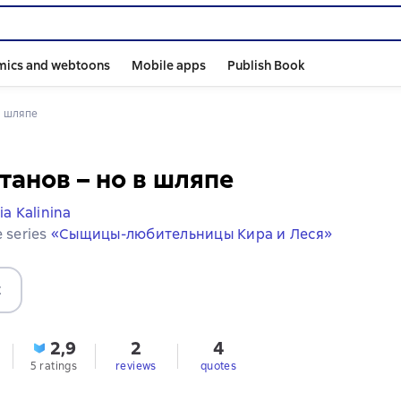
mics and webtoons
Mobile apps
Publish Book
в шляпе
танов – но в шляпе
ia Kalinina
e series
«Сыщицы-любительницы Кира и Леся»
t
2,9
2
4
5 ratings
reviews
quotes