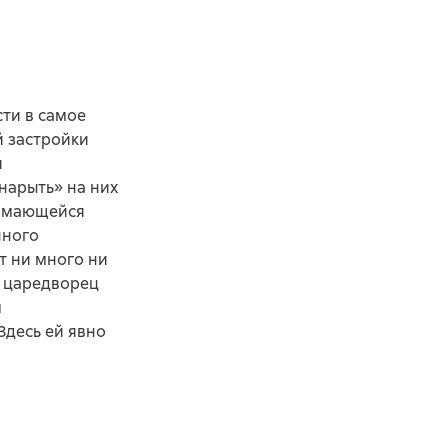
ти в самое
й застройки
й
нарыть» на них
нимающейся
нного
т ни много ни
й царедворец
м
Здесь ей явно