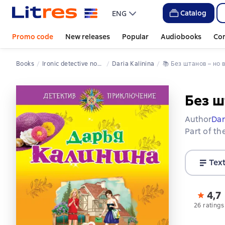
Catalog
ENG
Promo code
New releases
Popular
Audiobooks
Co
Books
Ironic detective novels
Daria Kalinina
📚 
Без штанов – но 
Без ш
Author
Dar
Part of th
Tex
4,7
26 ratings