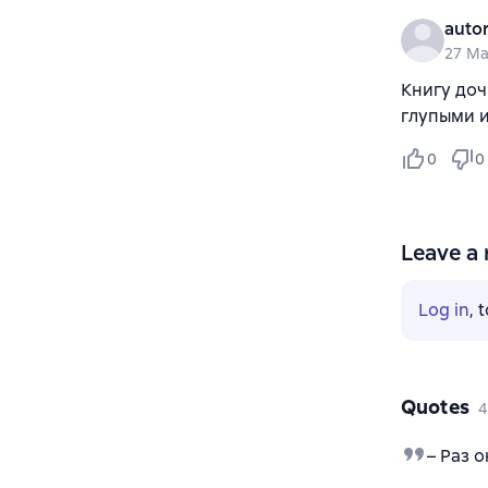
auto
27 Ma
Книгу доч
глупыми и
0
0
Leave a 
Log in
, 
Quotes
4
– Раз 