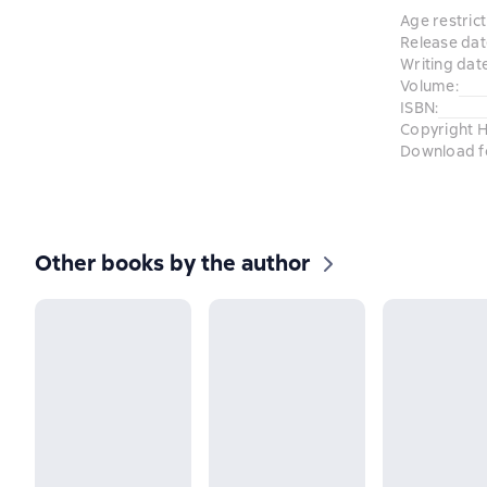
Age restrict
Release dat
Writing dat
Volume
:
ISBN
:
Copyright H
Download f
Other books by the author