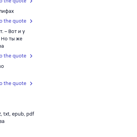
o the quote
глифах
o the quote
. – Вот и у
 Но ты же
ра
o the quote
во
o the quote
txt, epub, pdf
за