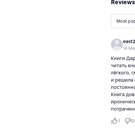
Reviews
Most popu
east
14 Ma
Книги Дар
читать кн
лёгкого, 
и решила 
постоянно
Книга дов
ироническ
потраченн
1
0