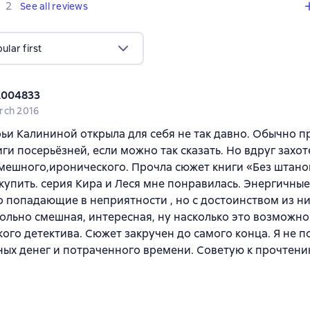
,
2 reviews
2
See all reviews
lar first
2004833
rch 2016
ьи Калининой открыла для себя не так давно. Обычно 
иги посерьёзней, если можно так сказать. Но вдруг захот
смешного,иронического. Прочла сюжет книги «Без штано
купить. серия Кира и Леся мне понравилась. Энергичны
 попадающие в неприятности , но с достоинством из ни
ольно смешная, интересная, ну насколько это возможно
ого детектива. Сюжет закручен до самого конца. Я не 
ых денег и потраченного времени. Советую к прочтени