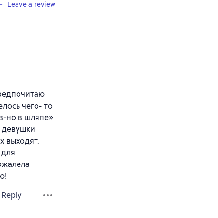
Leave a review
предпочитаю
елось чего- то
в-но в шляпе»
е девушки
х выходят.
 для
пожалела
ю!
Reply