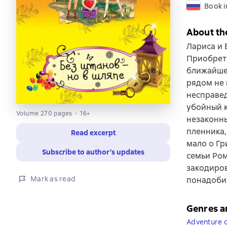
Book i
About th
Лариса и 
Приобрет
ближайшее
рядом не 
несправед
убойный к
Volume 270 pages
16+
незаконны
пленника,
Read excerpt
мало о Гр
Subscribe to author’s updates
семьи Ром
закодиров
Mark as read
понадоби
Genres a
Adventure d