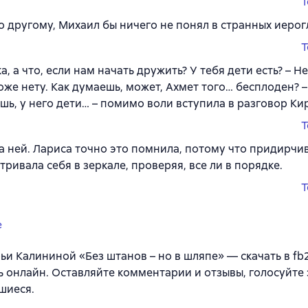
T
о другому, Михаил бы ничего не понял в странных иеро
T
, а что, если нам начать дружить? У тебя дети есть? – Нет
оже нету. Как думаешь, может, Ахмет того… бесплоден? –
шь, у него дети… – помимо воли вступила в разговор Ки
T
а ней. Лариса точно это помнила, потому что придирчи
тривала себя в зеркале, проверяя, все ли в порядке.
T
e
ьи Калининой «Без штанов – но в шляпе» — скачать в fb2, 
ь онлайн. Оставляйте комментарии и отзывы, голосуйте 
шиеся.