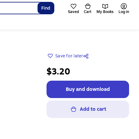
Find
Saved
Cart
My Books
Log in
Save for later
$3.20
Buy and download
Add to cart