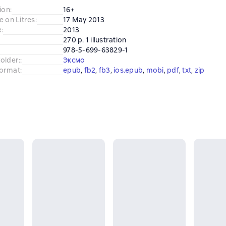
ion
:
16+
e on Litres
:
17 May 2013
e
:
2013
270 p. 1 illustration
978-5-699-63829-1
older:
:
Эксмо
ormat
:
epub
, 
fb2
, 
fb3
, 
ios.epub
, 
mobi
, 
pdf
, 
txt
, 
zip