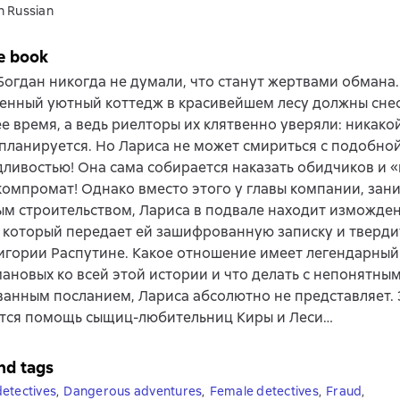
n Russian
e book
Богдан никогда не думали, что станут жертвами обмана.
енный уютный коттедж в красивейшем лесу должны снес
 время, а ведь риелторы их клятвенно уверяли: никако
планируется. Но Лариса не может смириться с подобно
ливостью! Она сама собирается наказать обидчиков и «
омпромат! Однако вместо этого у главы компании, за
м строительством, Лариса в подвале находит изможде
 который передает ей зашифрованную записку и тверди
игории Распутине. Какое отношение имеет легендарны
ановых ко всей этой истории и что делать с непонятны
анным посланием, Лариса абсолютно не представляет. 
тся помощь сыщиц-любительниц Киры и Леси…
nd tags
etectives
,
Dangerous adventures
,
Female detectives
,
Fraud
,