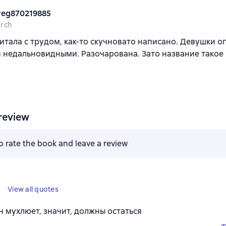
reg870219885
rch
итала с трудом, как-то скучновато написано. Девушки о
 недальновидными. Разочарована. Зато название такое
review
to rate the book and leave a review
View all quotes
он мухлюет, значит, должны остаться