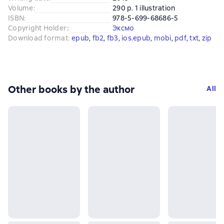
Volume
:
290 p. 1 illustration
ISBN
:
978-5-699-68686-5
Copyright Holder:
:
Эксмо
Download format
:
epub
, 
fb2
, 
fb3
, 
ios.epub
, 
mobi
, 
pdf
, 
txt
, 
zip
Other books by the author
All