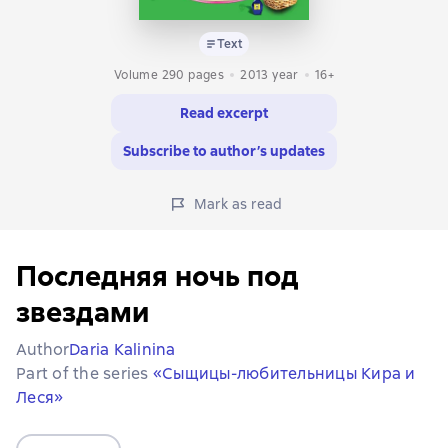
Text
Volume 290 pages
2013
year
16+
Read excerpt
Subscribe to author’s updates
Mark as read
Последняя ночь под
звездами
Author
Daria Kalinina
Part of the series
«Сыщицы-любительницы Кира и
Леся»