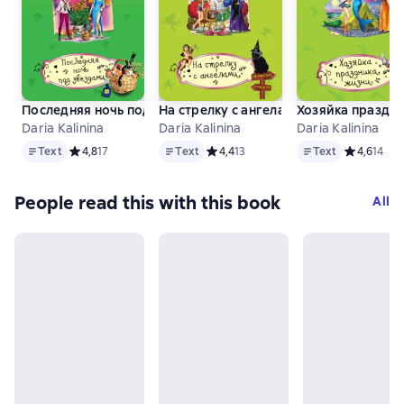
Последняя ночь под звездами
На стрелку с ангелами
Хозяйка праздн
Daria Kalinina
Daria Kalinina
Daria Kalinina
Text
Text
Text
Text
Средний рейтинг 4,8 на основе 17 оценок
4,8
17
Text
Средний рейтинг 4,4 на основе 13 о
4,4
13
Text
Средний ре
4,6
14
People read this with this book
All