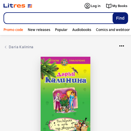
Log in
My Books
Find
Promo code
New releases
Popular
Audiobooks
Comics and webtoon
Daria Kalinina