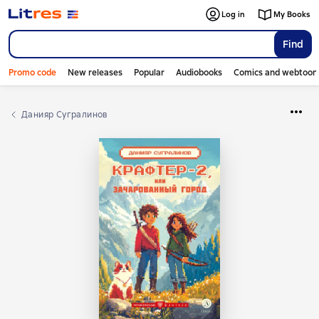
Log in
My Books
Find
Promo code
New releases
Popular
Audiobooks
Comics and webtoon
Данияр Сугралинов