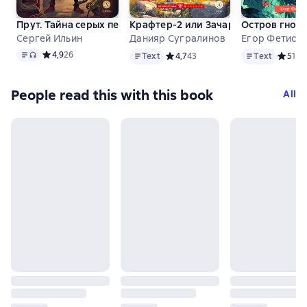
Прут. Тайна серых пещер
Крафтер-2 или Зачарованный горо
Остров гнол
Сергей Ильин
Данияр Сугралинов
Егор Фетисо
Text
, audio format available
Text
Text
Средний рейтинг 4,9 на основе 26 оценок
4,9
26
Text
Средний рейтинг 4,7 на основе 43
4,7
43
Text
Средний
5
1
People read this with this book
All