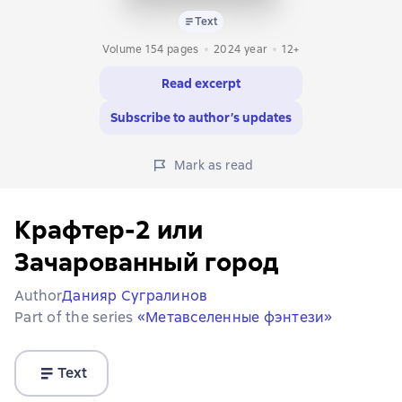
Text
Volume 154 pages
2024
year
12+
Read excerpt
Subscribe to author’s updates
Mark as read
Крафтер-2 или
Зачарованный город
Author
Данияр Сугралинов
Part of the series
«Метавселенные фэнтези»
Text