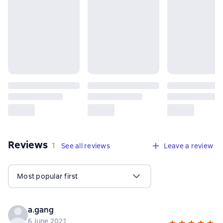
Reviews
,
1 review
1
See all reviews
Leave a review
Most popular first
a.gang
6 June 2021