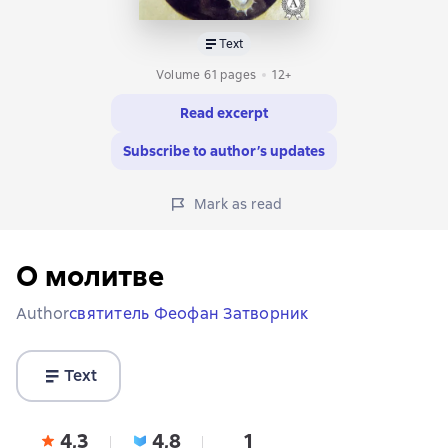
Text
Volume 61 pages
12+
Read excerpt
Subscribe to author’s updates
Mark as read
О молитве
Author
cвятитель Феофан Затворник
Text
4,3
4,8
1