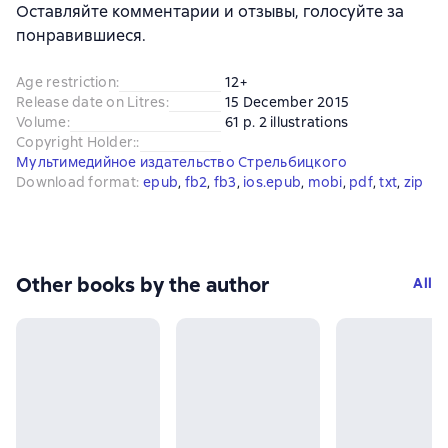
Оставляйте комментарии и отзывы, голосуйте за
понравившиеся.
Age restriction
:
12+
Release date on Litres
:
15 December 2015
Volume
:
61 p. 2 illustrations
Copyright Holder:
:
Мультимедийное издательство Стрельбицкого
Download format
:
epub
, 
fb2
, 
fb3
, 
ios.epub
, 
mobi
, 
pdf
, 
txt
, 
zip
Other books by the author
All