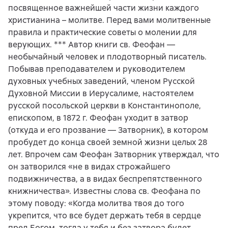
посвященное важнейшей части жизни каждого
христианина – молитве. Перед вами молитвенные
правила и практические советы о молении для
верующих. *** Автор книги св. Феофан —
необычайный человек и плодотворный писатель.
Побывав преподавателем и руководителем
духовных учебных заведений, членом Русской
Духовной Миссии в Иерусалиме, настоятелем
русской посольской церкви в Константинополе,
епископом, в 1872 г. Феофан уходит в затвор
(откуда и его прозвание — Затворник), в котором
пробудет до конца своей земной жизни целых 28
лет. Впрочем сам Феофан Затворник утверждал, что
он затворился «не в видах строжайшего
подвижничества, а в видах беспрепятственного
книжничества». Известны слова св. Феофана по
этому поводу: «Когда молитва твоя до того
укрепится, что все будет держать тебя в сердце
пред Богом, тогда у тебя и без затвора будет