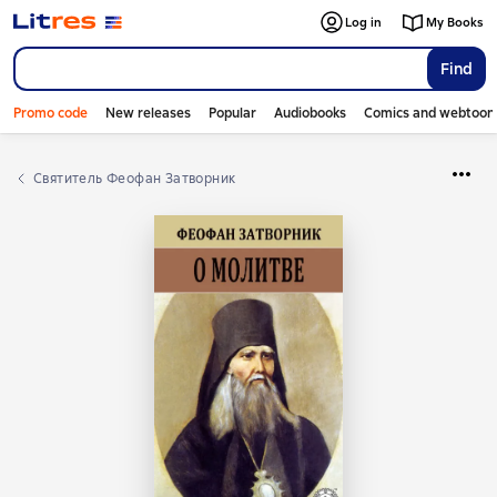
Log in
My Books
Find
Promo code
New releases
Popular
Audiobooks
Comics and webtoon
cвятитель Феофан Затворник