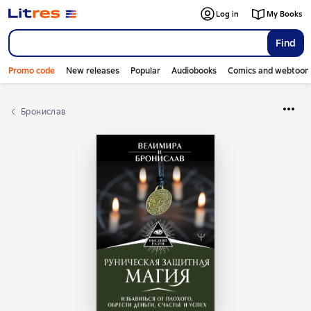
Log in
My Books
Find
Promo code
New releases
Popular
Audiobooks
Comics and webtoon
Бронислав