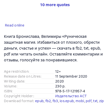
10 more quotes
Read online
Книга Бронислава, Велимиры «Руническая
защитная магия. Избавиться от плохого, обрести
деньги, счастье и успех» — скачать в fb2, txt, epub,
pdf или читать онлайн. Оставляйте комментарии и
отзывы, голосуйте за понравившиеся.
Age restriction
:
12+
Release date on Litres
:
11 September 2020
Writing date
:
2020
Volume
:
230 p.
ISBN
:
978-5-17-121957-4
Copyright Holder:
:
Издательство АСТ
Download format
:
epub
, 
fb2
, 
fb3
, 
ios.epub
, 
mobi
, 
pdf
, 
txt
, 
zip