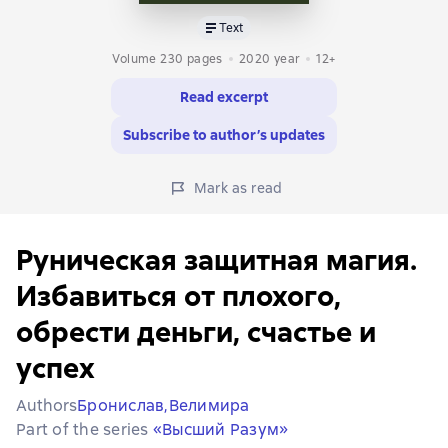
Text
Volume 230 pages
2020
year
12+
Read excerpt
Subscribe to author’s updates
Mark as read
Руническая защитная магия.
Избавиться от плохого,
обрести деньги, счастье и
успех
Authors
Бронислав,
Велимира
Part of the series
«Высший Разум»