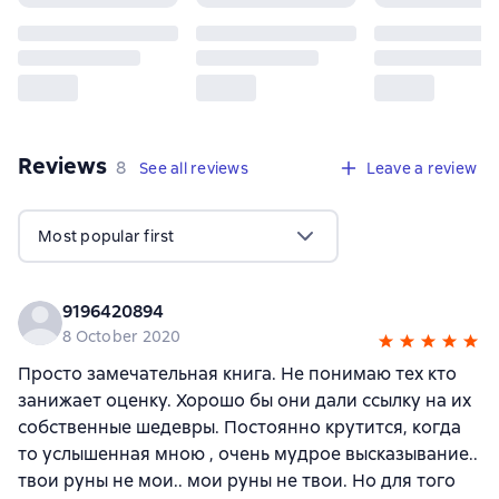
Reviews
,
8 reviews
8
See all reviews
Leave a review
Most popular first
9196420894
8 October 2020
Просто замечательная книга. Не понимаю тех кто
занижает оценку. Хорошо бы они дали ссылку на их
собственные шедевры. Постоянно крутится, когда
то услышенная мною , очень мудрое высказывание..
твои руны не мои.. мои руны не твои. Но для того