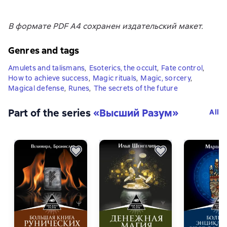
В формате PDF A4 сохранен издательский макет.
Genres and tags
Amulets and talismans
,
Esoterics, the occult
,
Fate control
,
How to achieve success
,
Magic rituals
,
Magic, sorcery
,
Magical defense
,
Runes
,
The secrets of the future
Part of the series
«
Высший Разум
»
All