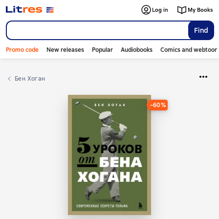
Log in
My Books
Find
Promo code
New releases
Popular
Audiobooks
Comics and webtoon
Бен Хоган
−60%