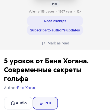
PDF
Volume 113 pages
1957
year
12+
Read excerpt
Subscribe to author’s updates
Mark as read
5 уроков от Бена Хогана.
Современные секреты
гольфа
Author
Бен Хоган
Audio
PDF