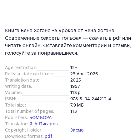
Книга Бена Хогана «5 уроков от Бена Хогана.
Современные секреты гольфа» — скачать в pdf или
читать онлайн. Оставляйте комментарии и отзывы,
голосуйте за понравившиеся.
Age restriction
:
12+
Release date on Litres
:
23 April 2026
Translation date
:
2025
Writing date
:
1957
Volume
:
113 p.
ISBN
:
978-5-04-244212-4
Total size
:
7.9 МБ
Total number of pages
:
113
Publishers
:
БОМБОРА
Translator
:
Я. А. Писарев
Copyright Holder:
:
Эксмо
Download format
:
pdf