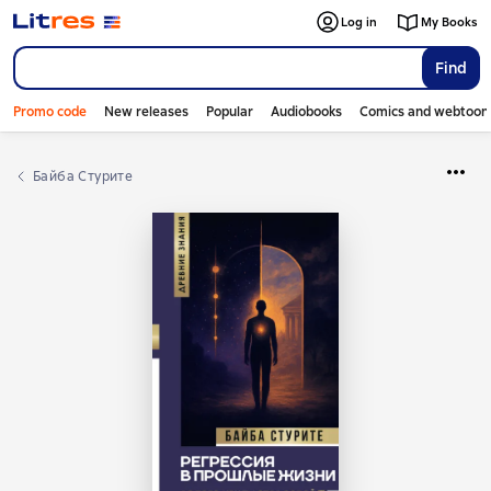
Log in
My Books
Find
Promo code
New releases
Popular
Audiobooks
Comics and webtoon
Байба Стурите