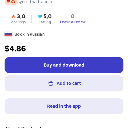
Text
, audio format available
synced with audio
3,0
5,0
0
2 ratings
1 rating
Leave a review
Book in Russian
$4.86
Buy and download
Add to cart
Read in the app