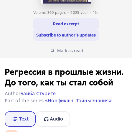
Volume 360 pages
2025
year
16+
Read excerpt
Subscribe to author’s updates
Mark as read
Регрессия в прошлые жизни.
До того, как ты стал собой
Author
Байба Стурите
Part of the series
«Нонфикшн. Тайны знания»
Text
Audio