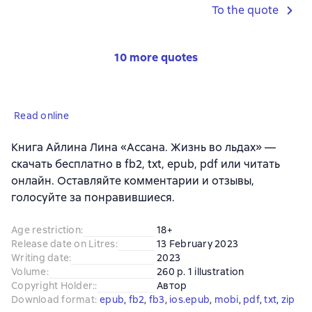
To the quote
10 more quotes
Read online
Книга Айлина Лина «Ассана. Жизнь во льдах» —
скачать бесплатно в fb2, txt, epub, pdf или читать
онлайн. Оставляйте комментарии и отзывы,
голосуйте за понравившиеся.
Age restriction
:
18+
Release date on Litres
:
13 February 2023
Writing date
:
2023
Volume
:
260 p. 1 illustration
Copyright Holder:
:
Автор
Download format
:
epub
, 
fb2
, 
fb3
, 
ios.epub
, 
mobi
, 
pdf
, 
txt
, 
zip