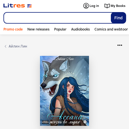
Log in
My Books
Find
Promo code
New releases
Popular
Audiobooks
Comics and webtoon
Айлин Лин