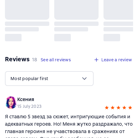
Reviews
,
18 reviews
18
See all reviews
Leave a review
Most popular first
Ксения
15 July 2023
Я ставлю 5 звезд за сюжет, интригующие события и
адекватных героев. Но! Меня жутко раздражало, что
главная героиня не учавствовала в сражениях от