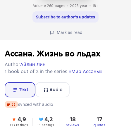
Volume 260 pages
2023
year
18+
Subscribe to author’s updates
Mark as read
Ассана. Жизнь во льдах
Author
Айлин Лин
1 book out of 2 in the series
«Мир Ассаны»
Text
Audio
Text
, audio format available
synced with audio
4,9
4,2
18
17
313 ratings
15 ratings
reviews
quotes