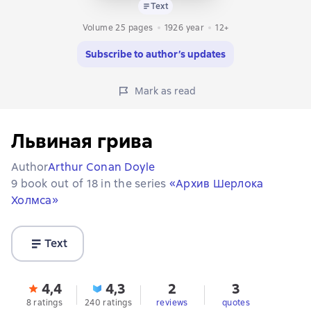
Text
Volume 25 pages
1926
year
12+
Subscribe to author’s updates
Mark as read
Львиная грива
Author
Arthur Conan Doyle
9 book out of 18 in the series
«Архив Шерлока
Холмса»
Text
4,4
4,3
2
3
8 ratings
240 ratings
reviews
quotes