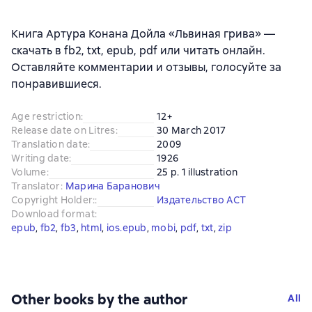
Книга Артура Конана Дойла «Львиная грива» —
скачать в fb2, txt, epub, pdf или читать онлайн.
Оставляйте комментарии и отзывы, голосуйте за
понравившиеся.
Age restriction
:
12+
Release date on Litres
:
30 March 2017
Translation date
:
2009
Writing date
:
1926
Volume
:
25 p. 1 illustration
Translator
:
Марина Баранович
Copyright Holder:
:
Издательство АСТ
Download format
:
epub
, 
fb2
, 
fb3
, 
html
, 
ios.epub
, 
mobi
, 
pdf
, 
txt
, 
zip
Other books by the author
All