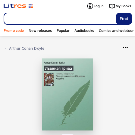
Log in
My Books
Find
Promo code
New releases
Popular
Audiobooks
Comics and webtoon
Arthur Conan Doyle