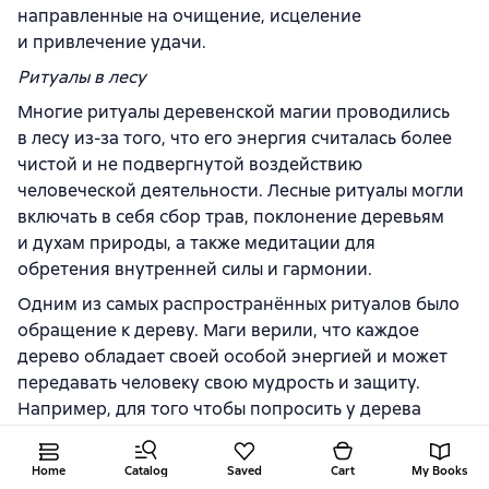
направленные на очищение, исцеление
и привлечение удачи.
Ритуалы в лесу
Многие ритуалы деревенской магии проводились
в лесу из-за того, что его энергия считалась более
чистой и не подвергнутой воздействию
человеческой деятельности. Лесные ритуалы могли
включать в себя сбор трав, поклонение деревьям
и духам природы, а также медитации для
обретения внутренней силы и гармонии.
Одним из самых распространённых ритуалов было
обращение к дереву. Маги верили, что каждое
дерево обладает своей особой энергией и может
передавать человеку свою мудрость и защиту.
Например, для того чтобы попросить у дерева
поддержки, маг обнимал его ствол, тихо шепча
слова благодарности и просьбы. Такие ритуалы
Home
Catalog
Saved
Cart
My Books
часто проводились на рассвете или закате, когда