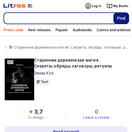
Log in
My Books
Find
Promo code
New releases
Popular
Audiobooks
Comics and webtoon
📚 
Старинная деревенская магия. Секреты, обряды, заговоры, ритуалы
Старинная деревенская магия.
Секреты, обряды, заговоры, ритуалы
Эмма Кох
Text
Text
3,7
0
3 ratings
Leave a review
Read excerpt