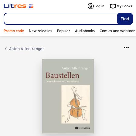
Log in
My Books
Find
Promo code
New releases
Popular
Audiobooks
Comics and webtoon
Anton Affentranger