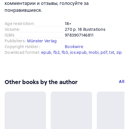
комментарии и отзывы, голосуйте за
понравившиеся.
Age restriction
:
18+
Volume
:
270 p. 18 illustrations
ISBN
:
9783907146811
Publishers
:
Münster Verlag
Copyright Holder:
:
Bookwire
Download format
:
epub
, 
fb2
, 
fb3
, 
ios.epub
, 
mobi
, 
pdf
, 
txt
, 
zip
Other books by the author
All