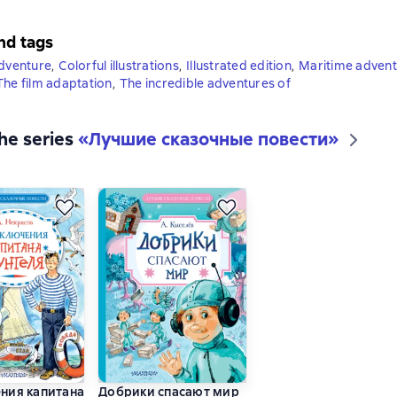
nd tags
adventure
,
Colorful illustrations
,
Illustrated edition
,
Maritime adven
The film adaptation
,
The incredible adventures of
the series
«
Лучшие сказочные повести
»
ния капитана Врунгеля
Добрики спасают мир