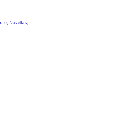
ture
,
Novellas
,