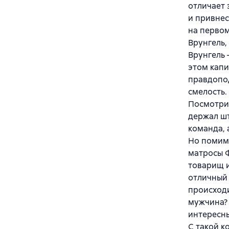
отличает 
и привнес
на первом
Врунгель
Врунгель 
этом капи
правдопод
смелость.
Посмотриш
держал шт
команда, 
Но помимо
матросы Ф
товарищ и
отличный 
происходи
мужчина? 
интересн
С такой к