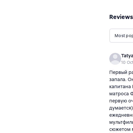
Reviews
Most popu
Taty
10 Oc
Первый ра
запала. О
капитана 
матроса Ф
первую оч
думается)
ежедневн
мультфиль
сюжетом м