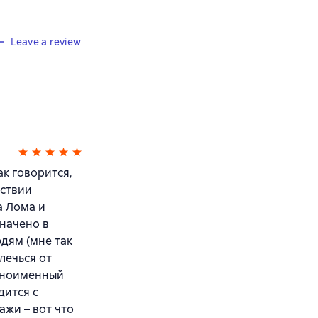
Leave a review
ак говорится,
ествии
а Лома и
значено в
дям (мне так
лечься от
дноименный
дится с
жи – вот что