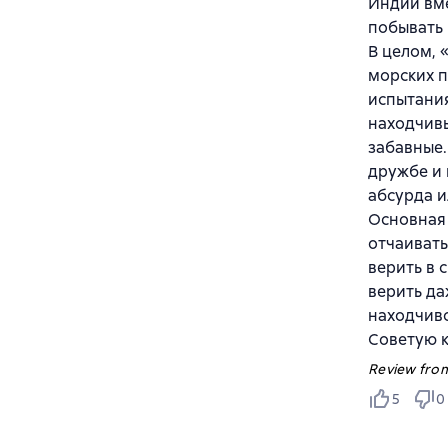
Индии вме
побывать 
В целом, 
морских п
испытания
находчивы
забавные.
дружбе и 
абсурда и
Основная 
отчаивать
верить в 
верить да
находчиво
Советую к
Review from
5
0