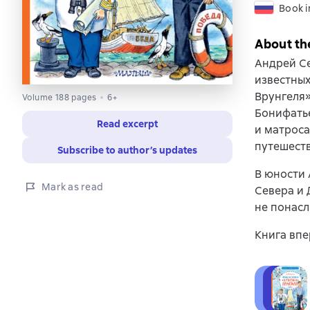
Book i
About th
Андрей Се
известны
Врунгеля»
Volume 188 pages
6+
Бонифатье
Read excerpt
и матроса
путешеств
Subscribe to author’s updates
В юности 
Mark as read
Севера и 
не понасл
Книга впе