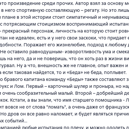
это произведение среди прочих. Автор взял за основу 
 в него спортивную составляющую – регату. Но это лиш
 плане в этой истории стоит симпатичный и неунываю
, с потрясающим стоицизмом воспринимающий испытани
– прекрасный персонаж, личность на которую стоит ровн
тан не идеален, есть и у него свои заскоки, что придает
обности. Поражает его жизнелюбие, подход к любому 
 Не оставило равнодушным- изворотливость ума и смека
ь на него, да и не поверишь, что он хоть раз в жизни ви
урвал. Ну а что, внешность же не главное, опыт важен 
а если таковая найдется, то и «Беда» не беда, поплывет.
 бравого капитана команду «Беды» также составляют 
укс и Лом. Первый – карточный шулер и проныра, но н
 очень сообразительный малый. Второй – добрейший д
кок. Кстати, а вы знали, что имя старшего помощника - 
т вовсе не от слова "ломать", а очень даже от французс
Но дров он все равно наломает, и будет являться прич
ых событий…
омпанией любые испытания по плечу, и можно одолеть 