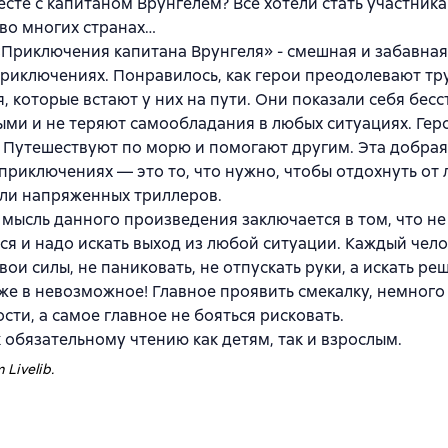
сте с капитаном Врунгелем? Все хотели стать участника
во многих странах…
«Приключения капитана Врунгеля» - смешная и забавная
риключениях. Понравилось, как герои преодолевают тр
, которые встают у них на пути. Они показали себя бес
ми и не теряют самообладания в любых ситуациях. Гер
 Путешествуют по морю и помогают другим. Эта добрая
приключениях — это то, что нужно, чтобы отдохнуть от
ли напряженных триллеров.
мысль данного произведения заключается в том, что не
ся и надо искать выход из любой ситуации. Каждый чел
свои силы, не паниковать, не отпускать руки, а искать р
же в невозможное! Главное проявить смекалку, немного
сти, а самое главное не бояться рисковать.
 обязательному чтению как детям, так и взрослым.
 Livelib.