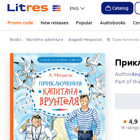
Catalog
ENG
Promo code
New releases
Popular
Audiobooks
Co
Books
Maritime adventure
Андрей Некрасов
📚 
Приключения
Прик
Author
Ан
Part of th
4,9
19 ratings