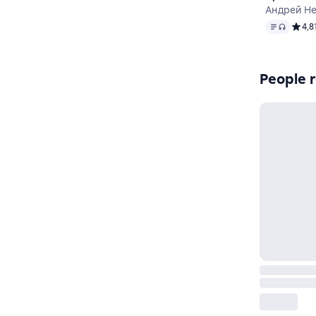
Андрей Н
Text
, audio 
Средн
4,8
People r