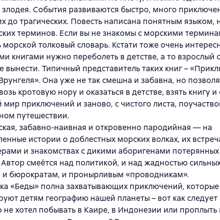
 злодея. События развиваются быстро, много приключе
х до трагических. Повесть написана понятным языком, 
ских терминов. Если вы не знакомы с морскими термина
ь морской толковый словарь. Кстати тоже очень интерес
и книгами нужно переболеть в детстве, а то взрослый 
е вынести. Типичный представитель таких книг – «Прик
Врунгеля». Она уже не так смешна и забавна, но позвол
возь кротовую нору и оказаться в детстве, взять книгу и
мир приключений и заново, с чистого листа, поучаство
ном путешествии.
ская, забавно-наивная и откровенно пародийная — на
енные истории о доблестных морских волках, их встреч
рами и знакомствах с дикими аборигенами потерянных 
 Автор смеётся над политикой, и над жадностью сильных
я и бюрократам, и пронырливым «проводникам».
тка «Беды» полна захватывающих приключений, которые
уют детям географию нашей планеты – вот как следует 
о не хотел побывать в Каире, в Индонезии или проплыть