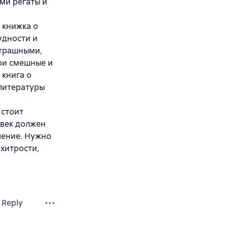
ми регаты и
 книжка о
удности и
страшными,
ои смешные и
 книга о
 литературы
 стоит
овек должен
ешение. Нужно
 хитрости,
Reply