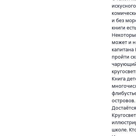
искусного
комически
и без мор
книги ест
Некоторым
может и н
капитана 
пройти ск
чарующий 
кругосвет
Книга дет
многочисл
флибустье
островов.
Достаётс
Кругосве
иллюстрир
школе. Кт