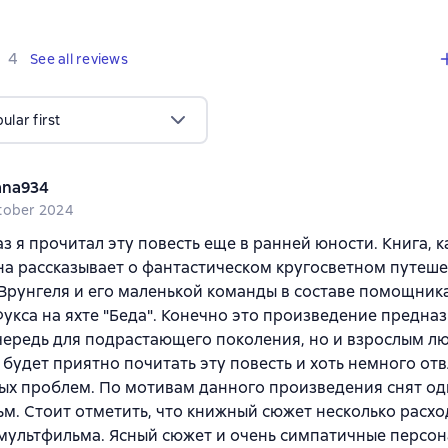
,
4 reviews
4
See all reviews
lar first
ana934
tober 2024
з я прочитал эту повесть еще в ранней юности. Книга, к
на рассказывает о фантастическом кругосветном путеш
Врунгеля и его маленькой команды в составе помощник
укса на яхте "Беда". Конечно это произведение предна
ередь для подрастающего поколения, но и взрослым лю
 будет приятно почитать эту повесть и хоть немного отв
ых проблем. По мотивам данного произведения снят о
м. Стоит отметить, что книжный сюжет несколько расхо
ультфильма. Ясный сюжет и очень симпатичные персона