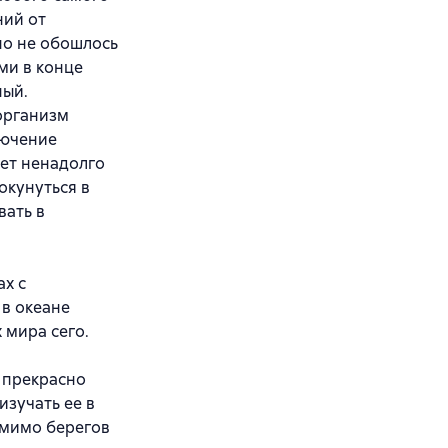
ний от
но не обошлось
ми в конце
ный.
организм
лючение
яет ненадолго
 окунуться в
вать в
ах с
в океане
 мира сего.
 прекрасно
изучать ее в
 мимо берегов