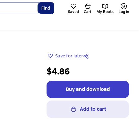
Find
Saved
Cart
My Books
Log in
Save for later
$4.86
Buy and download
Add to cart