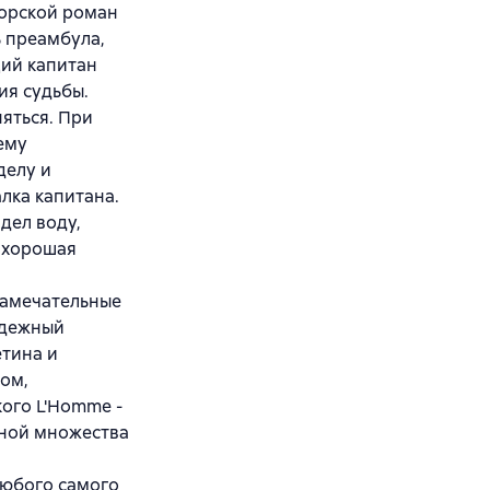
морской роман
ь преамбула,
щий капитан
я судьбы.
яться. При
 ему
делу и
лка капитана.
дел воду,
и хорошая
замечательные
адежный
етина и
Лом,
кого L'Homme -
иной множества
любого самого