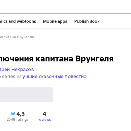
mics and webtoons
Mobile apps
Publish Book
 капитана Врунгеля
лючения капитана Врунгеля
дрей Некрасов
e series
«Лучшие сказочные повести»
4,3
4
2549 ratings
reviews