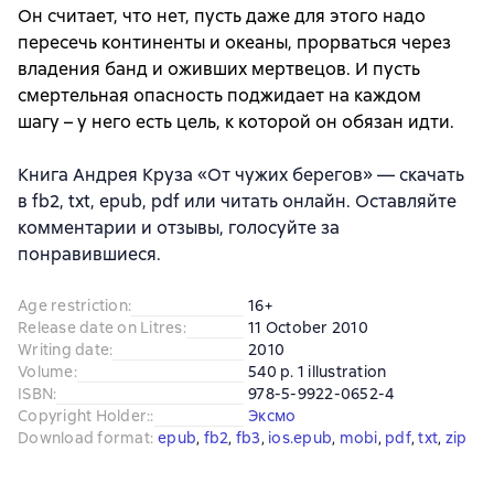
Он считает, что нет, пусть даже для этого надо
пересечь континенты и океаны, прорваться через
владения банд и оживших мертвецов. И пусть
смертельная опасность поджидает на каждом
шагу – у него есть цель, к которой он обязан идти.
Книга Андрея Круза «От чужих берегов» — скачать
в fb2, txt, epub, pdf или читать онлайн. Оставляйте
комментарии и отзывы, голосуйте за
понравившиеся.
Age restriction
:
16+
Release date on Litres
:
11 October 2010
Writing date
:
2010
Volume
:
540 p. 1 illustration
ISBN
:
978-5-9922-0652-4
Copyright Holder:
:
Эксмо
Download format
:
epub
, 
fb2
, 
fb3
, 
ios.epub
, 
mobi
, 
pdf
, 
txt
, 
zip