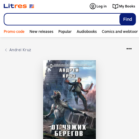
Log in
My Books
Find
Promo code
New releases
Popular
Audiobooks
Comics and webtoon
Andrei Kruz