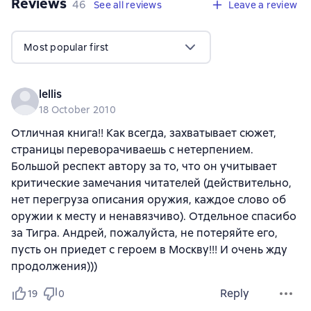
Reviews
,
46 reviews
46
See all reviews
Leave a review
Most popular first
lellis
18 October 2010
Отличная книга!! Как всегда, захватывает сюжет,
страницы переворачиваешь с нетерпением.
Большой респект автору за то, что он учитывает
критические замечания читателей (действительно,
нет перегруза описания оружия, каждое слово об
оружии к месту и ненавязчиво). Отдельное спасибо
за Тигра. Андрей, пожалуйста, не потеряйте его,
пусть он приедет с героем в Москву!!! И очень жду
продолжения)))
Reply
19
0