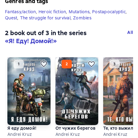
Genres and tags
Fantasy/action
,
Heroic fiction
,
Mutations
,
Postapocalyptic
,
Quest
,
The struggle for survival
,
Zombies
2 book out of 3 in the series
All
«Я! Еду! Домой!»
Я еду домой!
От чужих берегов
Те, кто выжил
Andrei Kruz
Andrei Kruz
Andrei Kruz