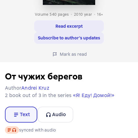
Volume 540 pages
2010
year
16+
Read excerpt
Subscribe to author’s updates
Mark as read
От чужих берегов
Author
Andrei Kruz
2 book out of 3 in the series
«Я! Еду! Домой!»
Text
Audio
Text
, audio format available
synced with audio