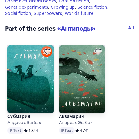
Foreign children's books
,
Foreign fiction
,
Genetic experiments
,
Growing up
,
Science fiction
,
Social fiction
,
Superpowers
,
Worlds future
Part of the series
«
Антиподы
»
All
Субмарин
Аквамарин
Андреас Эшбах
Андреас Эшбах
Text
Text
Text
Средний рейтинг 4,8 на основе 24 оценок
4,8
24
Text
Средний рейтинг 4,7 на основе 41
4,7
41