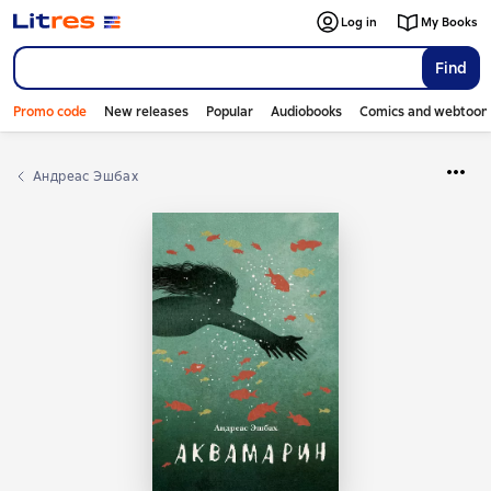
Log in
My Books
Find
Promo code
New releases
Popular
Audiobooks
Comics and webtoon
Андреас Эшбах