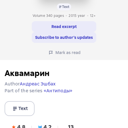
Text
Volume 340 pages
2015
year
12+
Read excerpt
Subscribe to author’s updates
Mark as read
Аквамарин
Author
Андреас Эшбах
Part of the series
«Антиподы»
Text
4,8
4,2
13