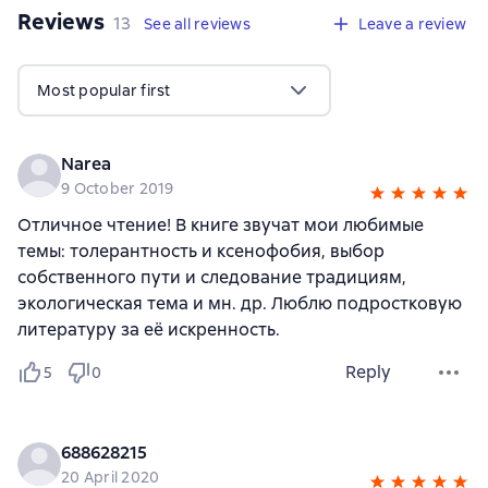
Reviews
,
13 reviews
13
See all reviews
Leave a review
Most popular first
Narea
9 October 2019
Отличное чтение! В книге звучат мои любимые
темы: толерантность и ксенофобия, выбор
собственного пути и следование традициям,
экологическая тема и мн. др. Люблю подростковую
литературу за её искренность.
Reply
5
0
688628215
20 April 2020