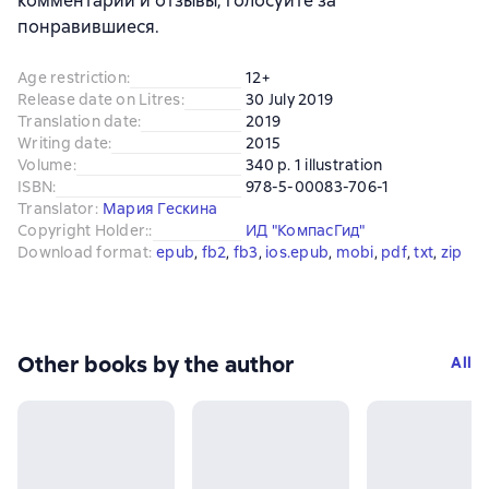
комментарии и отзывы, голосуйте за
понравившиеся.
Age restriction
:
12+
Release date on Litres
:
30 July 2019
Translation date
:
2019
Writing date
:
2015
Volume
:
340 p. 1 illustration
ISBN
:
978-5-00083-706-1
Translator
:
Мария Гескина
Copyright Holder:
:
ИД "КомпасГид"
Download format
:
epub
, 
fb2
, 
fb3
, 
ios.epub
, 
mobi
, 
pdf
, 
txt
, 
zip
Other books by the author
All