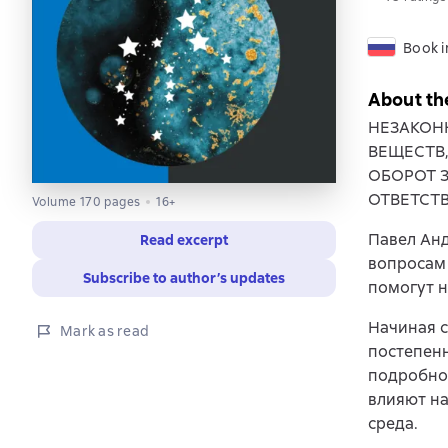
Book i
About th
НЕЗАКОН
ВЕЩЕСТВ
ОБОРОТ 
ОТВЕТСТ
Volume 170 pages
16+
Павел Анд
Read excerpt
вопросам 
Subscribe to author’s updates
помогут н
Начиная с
Mark as read
постепенн
подробно 
влияют на
среда.