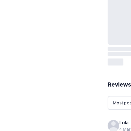
Reviews
Most popu
Lola
4 Mar