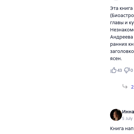
Эта книга
(Биоастро
главы и к
Незнакомо
Андреева 
ранних кн
заголовко
ясен.
43
0
2
Инна
5 July
Книга нап