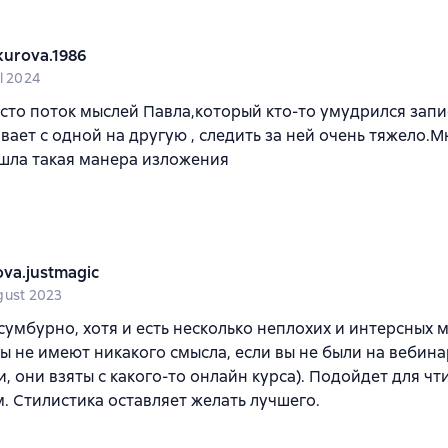
kurova.1986
l 2024
сто поток мыслей Павла,который кто-то умудрился запи
вает с одной на другую , следить за ней очень тяжело.
шла такая манера изложения
ova.justmagic
gust 2023
умбурно, хотя и есть несколько неплохих и интерсных 
ы не имеют никакого смысла, если вы не были на вебина
, они взяты с какого-то онлайн курса). Подойдет для чти
м. Стилистика оставляет желать лучшего.