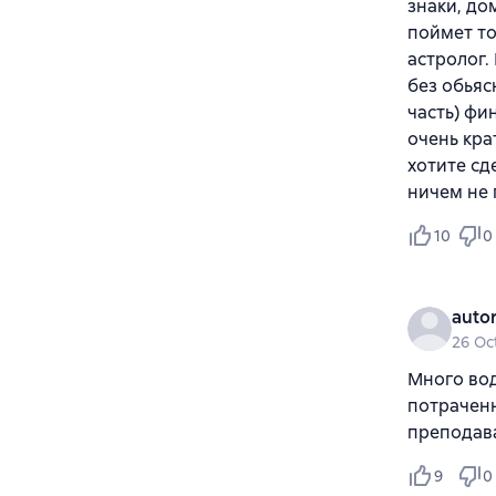
знаки, до
поймет то
астролог.
без обьяс
часть) фи
очень кра
хотите сд
ничем не
10
0
auto
26 Oc
Много вод
потраченн
преподав
9
0