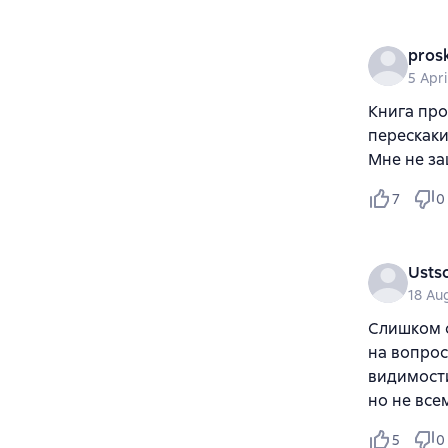
pros
5 Apri
Книга про
перескаки
Мне не за
7
0
Usts
18 Au
Слишком с
на вопрос
видимости
но не все
5
0