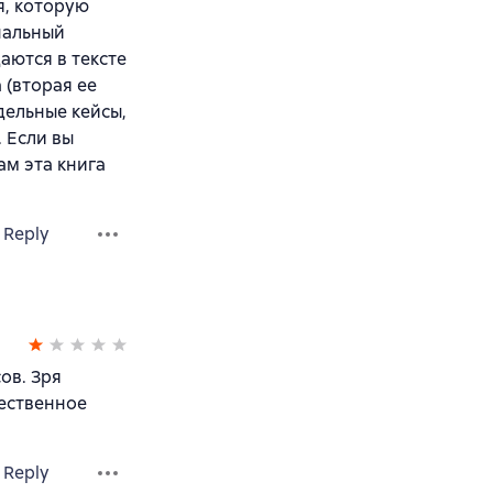
я, которую
нальный
аются в тексте
 (вторая ее
дельные кейсы,
. Если вы
ам эта книга
Reply
ов. Зря
чественное
Reply