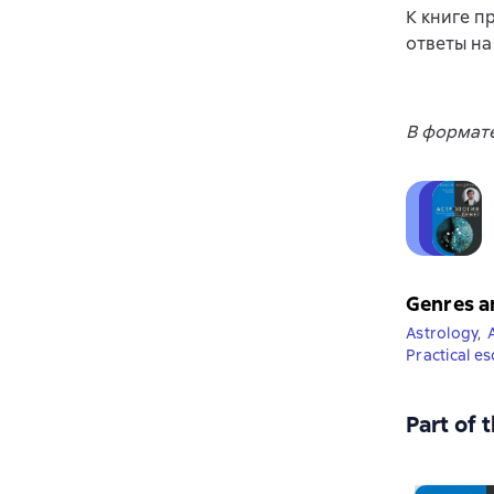
К книге п
ответы на
В формате
Genres a
Astrology
,
Practical es
Part of 