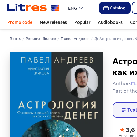
Catalog
ENG
Promo code
New releases
Popular
Audiobooks
Co
Books
Personal finance
Павел Андреев
📚 
Астрология денег.
Астро
как и
Authors
Па
Part of th
Tex
3,6
75 ratings