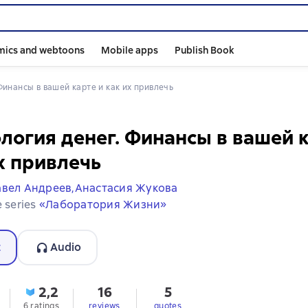
mics and webtoons
Mobile apps
Publish Book
 Финансы в вашей карте и как их привлечь
логия денег. Финансы в вашей к
х привлечь
вел Андреев,
Анастасия Жукова
e series
«Лаборатория Жизни»
t
Audio
2,2
16
5
6 ratings
reviews
quotes