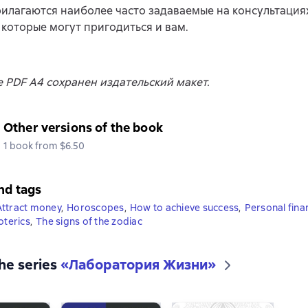
рилагаются наиболее часто задаваемые на консультация
 которые могут пригодиться и вам.
 PDF A4 сохранен издательский макет.
Other versions of the book
1 book from $6.50
nd tags
Attract money
,
Horoscopes
,
How to achieve success
,
Personal fina
oterics
,
The signs of the zodiac
the series
«
Лаборатория Жизни
»