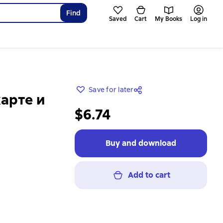
Find
Saved
Cart
My Books
Log in
Save for later
арте и
$6.74
Buy and download
Add to cart