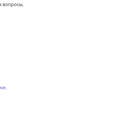
х вопросы,
nce
,