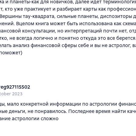
ма и планеты-как для новичков, далее идет терминологи
т, кто уже практикует и разбирает карты как профессио
 Вершины тау-квадрата, сильные планеты, диспозиторы д
нений. Вцелом книга может быть использована как схема
нансовой консультации, но интерпретаций почти нет, от
тко, не всегда логично и понятно откуда это все берется
елать анализ финансовой сферы себе и вы не астролог, в
 поможет)
reg927115502
tober 2023
ы, мало конкретной информации по астрологии финанс
ые деньги, не понравилось. Последнее время найти ка
ание астрологии сложно