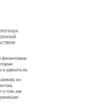
ОТРОПНЫХ
АКОННЫЙ
ЬСТВОМ
по финансовым
которые
 и удвоить их.
 домов), он
потока,
 о том, как
кружающая