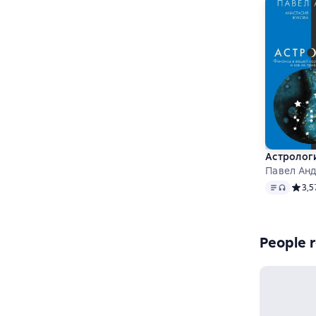
Астрологи
Павел Анд
Text
, audio 
Средн
3,5
People r