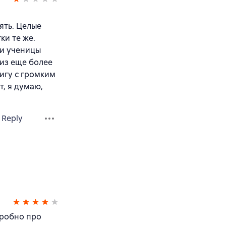
ять. Целые
ки те же.
ьи ученицы
 из еще более
игу с громким
т, я думаю,
Reply
дробно про