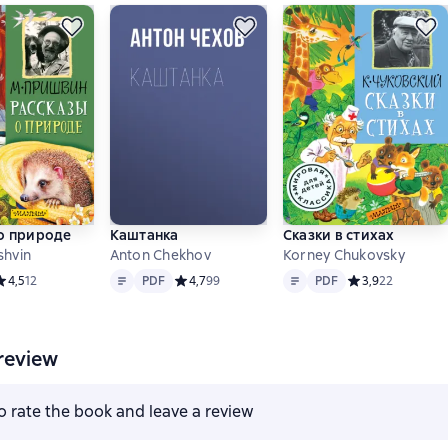
о природе
Каштанка
Сказки в стихах
shvin
Anton Chekhov
Korney Chukovsky
Text
PDF
Text
PDF
редний рейтинг 4,5 на основе 12 оценок
4,5
12
PDF
Средний рейтинг 4,7 на основе 99 оценок
4,7
99
PDF
Средний рейтинг
3,9
22
review
to rate the book and leave a review