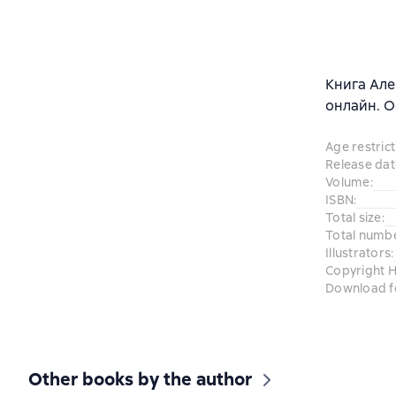
Книга Але
онлайн. О
Age restrict
Release dat
Volume
:
ISBN
:
Total size
:
Total numb
Illustrators
:
Copyright H
Download f
Other books by the author