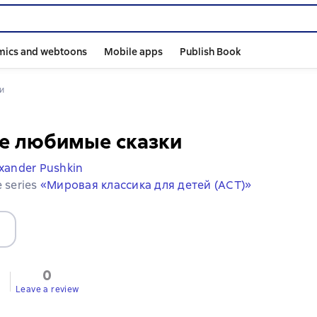
mics and webtoons
Mobile apps
Publish Book
и
е любимые сказки
xander Pushkin
e series
«Мировая классика для детей (АСТ)»
0
Leave a review