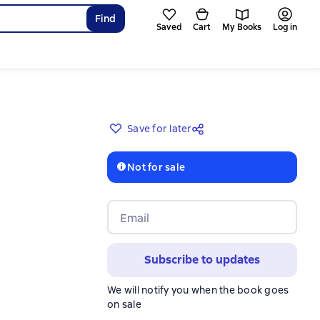
Find
Saved
Cart
My Books
Log in
Save for later
Not for sale
Email
Subscribe to updates
We will notify you when the book goes
on sale