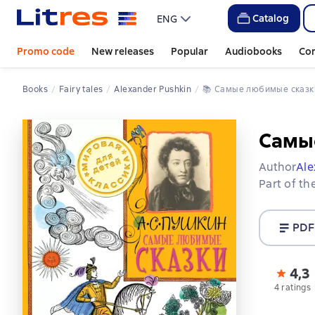
Catalog
ENG
Promo code
New releases
Popular
Audiobooks
Co
Books
Fairy tales
Alexander Pushkin
📚 
Самые любимые сказк
Самы
Author
Ale
Part of th
PDF
4,3
4 ratings