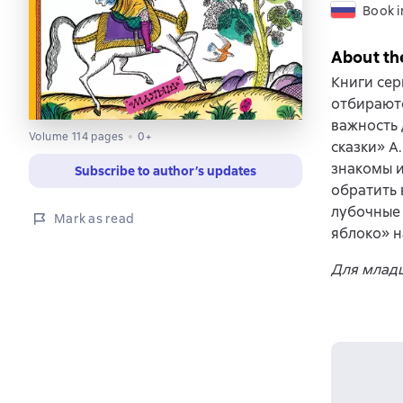
Book i
About th
Книги сер
отбирают
важность 
Volume 114 pages
0+
сказки» А
знакомы и
Subscribe to author’s updates
обратить 
лубочные 
Mark as read
яблоко» н
Для младш