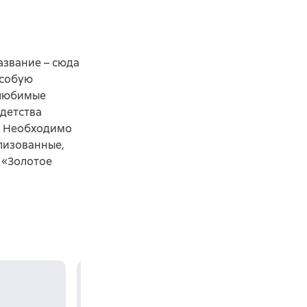
азвание – сюда
особую
 любимые
 детства
. Необходимо
лизованные,
 «Золотое