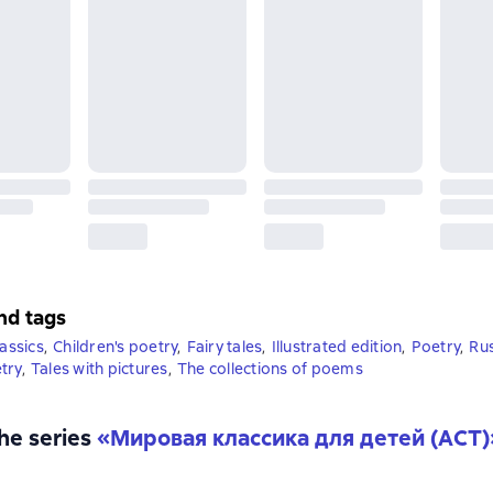
nd tags
lassics
,
Children's poetry
,
Fairy tales
,
Illustrated edition
,
Poetry
,
Rus
try
,
Tales with pictures
,
The collections of poems
the series
«
Мировая классика для детей (АСТ)