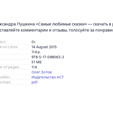
ксандра Пушкина «Самые любимые сказки» — скачать в p
ставляйте комментарии и отзывы, голосуйте за понрави
ion
:
0+
e on Litres
:
14 August 2015
114 p.
978-5-17-088065-2
51 МБ
er of pages
:
114
Олег Зотов
older:
:
Издательство АСТ
ormat
:
pdf