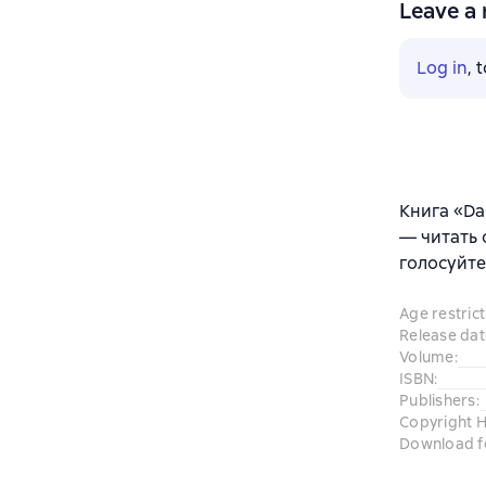
Leave a 
Log in
, 
Книга «Da
— читать 
голосуйте
Age restrict
Release dat
Volume
:
ISBN
:
Publishers
:
Copyright H
Download f