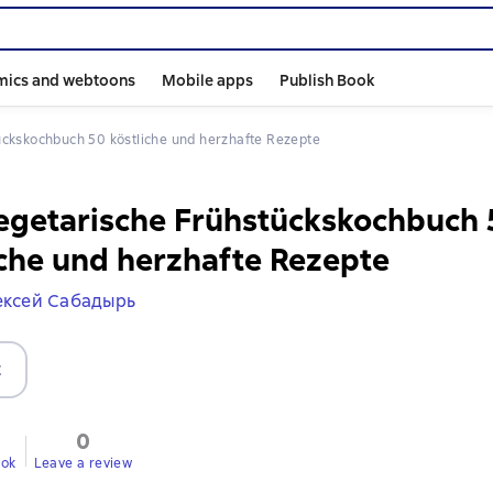
mics and webtoons
Mobile apps
Publish Book
tückskochbuch 50 köstliche und herzhafte Rezepte
egetarische Frühstückskochbuch 
iche und herzhafte Rezepte
ексей Сабадырь
t
0
ook
Leave a review