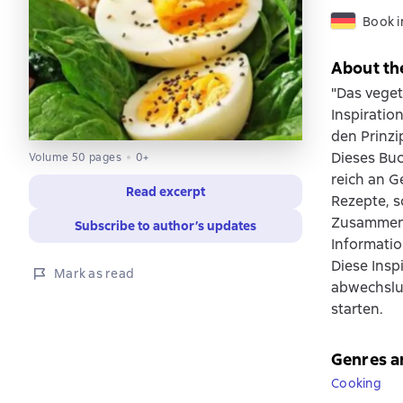
Book 
About th
"Das veget
Inspiratio
den Prinz
Dieses Bu
Volume 50 pages
0+
reich an G
Read excerpt
Rezepte, s
Zusammens
Subscribe to author’s updates
Informati
Diese Insp
Mark as read
abwechslu
starten.
Genres a
Cooking