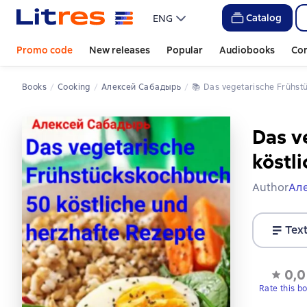
Catalog
ENG
Promo code
New releases
Popular
Audiobooks
Co
Books
Cooking
Алексей Сабадырь
📚 
Das vegetarische Frühs
Das v
köstl
Author
Ал
Tex
0,0
Rate this b