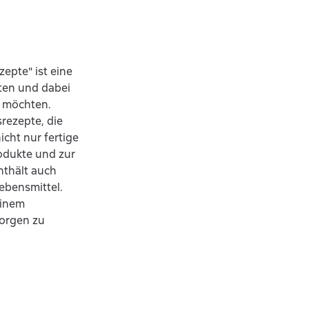
epte" ist eine
lten und dabei
n möchten.
rezepte, die
cht nur fertige
odukte und zur
thält auch
ebensmittel.
einem
orgen zu