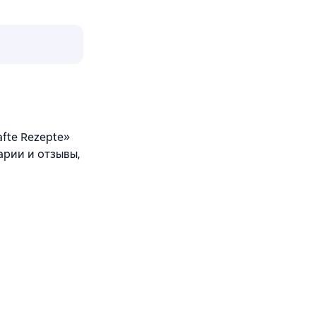
afte Rezepte»
арии и отзывы,