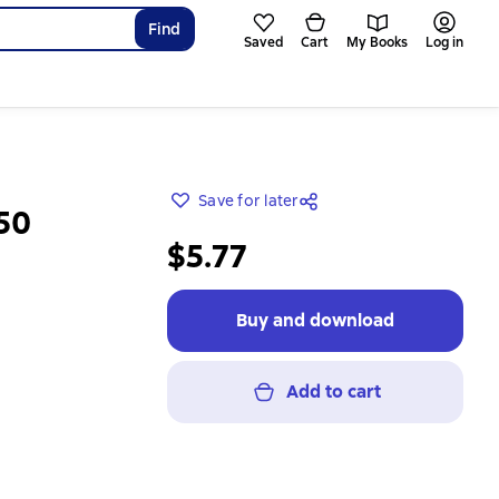
Find
Saved
Cart
My Books
Log in
Save for later
50
$5.77
Buy and download
Add to cart