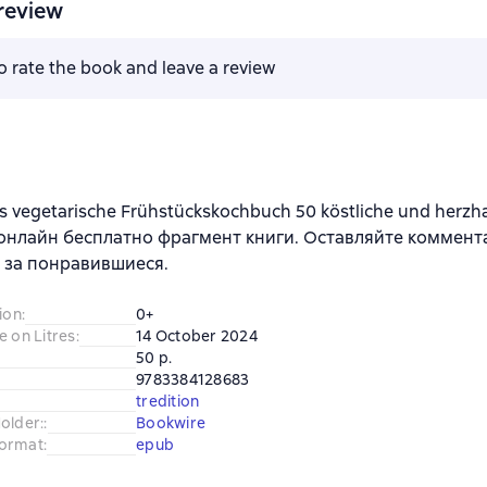
review
to rate the book and leave a review
s vegetarische Frühstückskochbuch 50 köstliche und herzh
онлайн бесплатно фрагмент книги. Оставляйте коммент
 за понравившиеся.
ion
:
0+
e on Litres
:
14 October 2024
50 p.
9783384128683
tredition
older:
:
Bookwire
ormat
:
epub