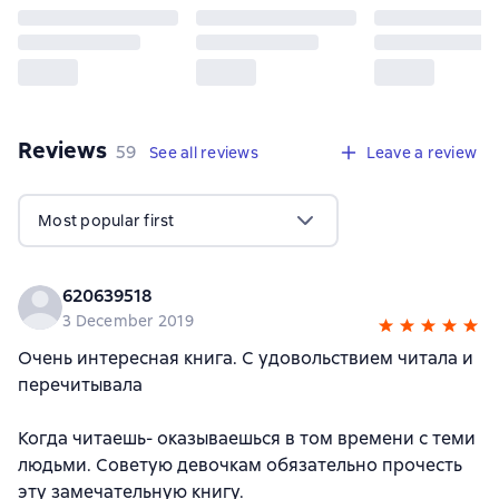
Reviews
,
59 reviews
59
See all reviews
Leave a review
Most popular first
620639518
3 December 2019
Очень интересная книга. С удовольствием читала и
перечитывала
Когда читаешь- оказываешься в том времени с теми
людьми. Советую девочкам обязательно прочесть
эту замечательную книгу.