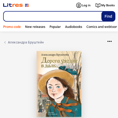
Log in
My Books
Find
Promo code
New releases
Popular
Audiobooks
Comics and webtoon
Александра Бруштейн