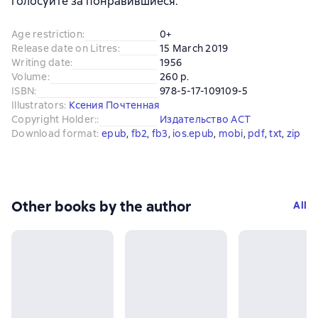
голосуйте за понравившиеся.
Age restriction
:
0+
Release date on Litres
:
15 March 2019
Writing date
:
1956
Volume
:
260 p.
ISBN
:
978-5-17-109109-5
Illustrators
:
Ксения Почтенная
Copyright Holder:
:
Издательство АСТ
Download format
:
epub
, 
fb2
, 
fb3
, 
ios.epub
, 
mobi
, 
pdf
, 
txt
, 
zip
Other books by the author
All