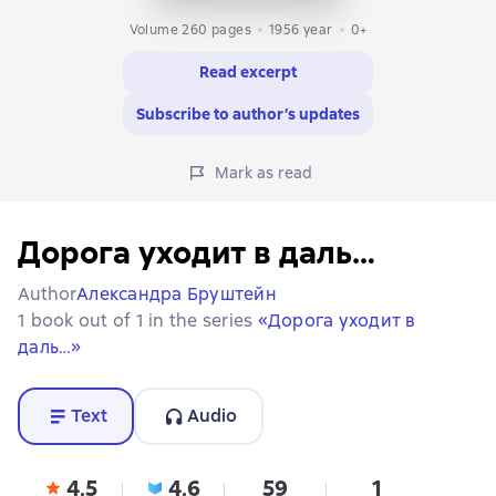
Volume 260 pages
1956
year
0+
Read excerpt
Subscribe to author’s updates
Mark as read
Дорога уходит в даль…
Author
Александра Бруштейн
1 book out of 1 in the series
«Дорога уходит в
даль…»
Text
Audio
4,5
4,6
59
1