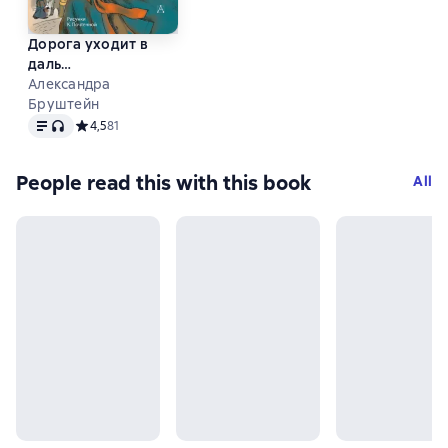
Дорога уходит в
даль…
Александра
Бруштейн
Text
, audio format available
Средний рейтинг 4,5 на основе 81 оценок
4,5
81
People read this with this book
All