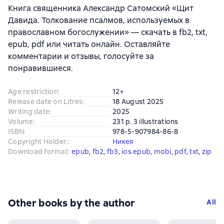
Книга священника Александр Сатомский «Щит
Давида. Толкование псалмов, используемых в
православном богослужении» — скачать в fb2, txt,
epub, pdf или читать онлайн. Оставляйте
комментарии и отзывы, голосуйте за
понравившиеся.
Age restriction
:
12+
Release date on Litres
:
18 August 2025
Writing date
:
2025
Volume
:
231 p. 3 illustrations
ISBN
:
978-5-907984-86-8
Copyright Holder:
:
Никея
Download format
:
epub
, 
fb2
, 
fb3
, 
ios.epub
, 
mobi
, 
pdf
, 
txt
, 
zip
Other books by the author
All