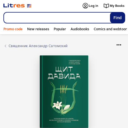
Log in
My Books
Find
Promo code
New releases
Popular
Audiobooks
Comics and webtoon
священник Александр Сатомский