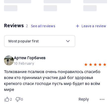
Reviews
,
2 reviews
2
See all reviews
Leave a review
Most popular first
Артем Горбачев
10 February
Толкование псалмов очень понравилось спасибо
всем кто принимал участие дай бог здоровья
крепкого спаси господи пусть мир будет во всём
мире
Reply
2
0