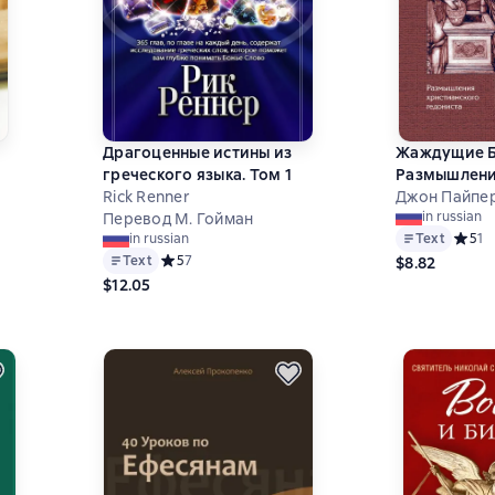
Драгоценные истины из
Жаждущие Б
греческого языка. Том 1
Размышлен
Rick Renner
христианско
Джон Пайпе
на основе 0 оценок
in russian
Перевод М. Гойман
Text
Средни
5
1
in russian
Text
Средний рейтинг 5 на основе 7 оценок
5
7
$8.82
$12.05