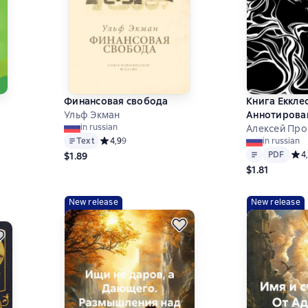
Финансовая свобода
Книга Еккле
Ульф Экман
Аннотирова
in russian
Алексей Про
Text
Средний рейтинг 4,9 на основе 9 оценок
4,9
9
in russian
Text
PDF
9 на основе 46 оценок
PDF
Сред
4
$1.89
$1.81
New release
New release