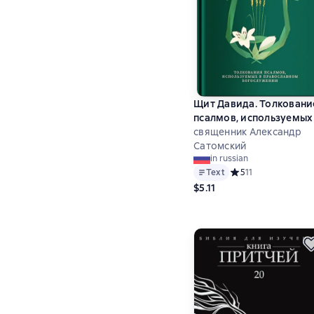
Щит Давида. Толковани
псалмов, используемых
православном
священник Александр
богослужении
Сатомский
in russian
Text
Средний рейтинг 5 н
5
11
$5.11