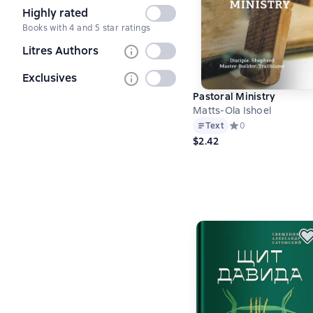
Highly rated
Not
Books with 4 and 5 star ratings
selected
Litres Authors
Not
selected
Exclusives
Not
selected
Pastoral Ministry
Matts-Ola Ishoel
Text
Средний рейтинг 0 
0
$2.42