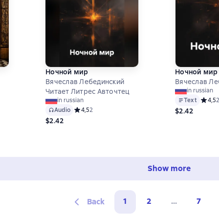
Ночной мир
Ночной мир
Вячеслав Лебединский
Вячеслав Ле
in russian
Читает Литрес Авточтец
на основе 0 оценок
Text
Средни
4,5
in russian
Audio
Средний рейтинг 4,5 на основе 2 оценок
4,5
2
$2.42
$2.42
Show more
1
2
...
7
Back