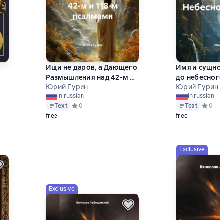
Ищи не даров, а Дающего.
Имя и сущно
Размышления над 42-м и
до небесног
118-м псалмами
Юрий Гурин
Юрий Гурин
in russian
in russian
Text
Средний рейтинг 0 на основе 0 оценок
0
Text
Средни
0
на основе 0 оценок
free
free
s
Exclusive
Exclusive