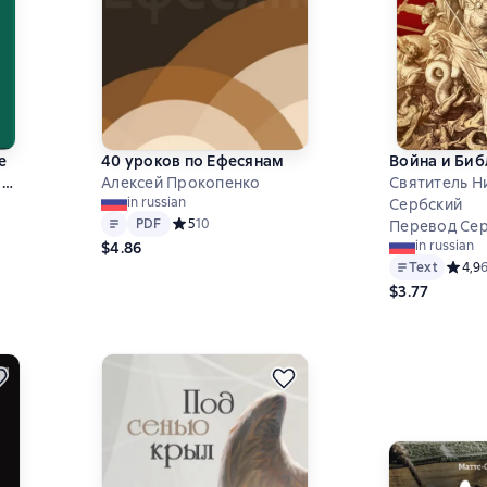
е
40 уроков по Ефесянам
Война и Биб
 в
Алексей Прокопенко
Святитель Н
in russian
Сербский
Text
PDF
PDF
Средний рейтинг 5 на основе 10 оценок
5
10
Перевод Се
in russian
$4.86
а основе 11 оценок
Text
Средни
4,9
$3.77