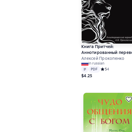
Книга Притчей:
Аннотированный перев
Алексей Прокопенко
in russian
Text
PDF
PDF
Средний рейтинг 
5
4
$4.25