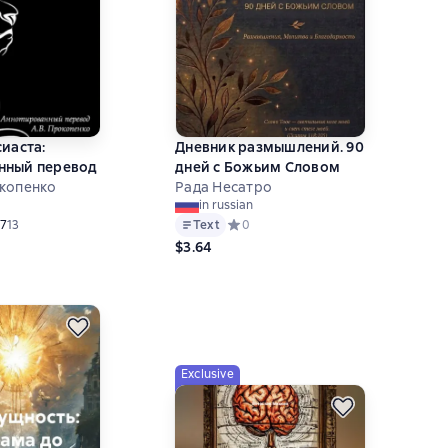
сиаста:
Дневник размышлений. 90
нный перевод
дней с Божьим Словом
копенко
Рада Несатро
in russian
ний рейтинг 4,7 на основе 13 оценок
,7
13
Text
Средний рейтинг 0 на основе 0 оцен
0
$3.64
Exclusive