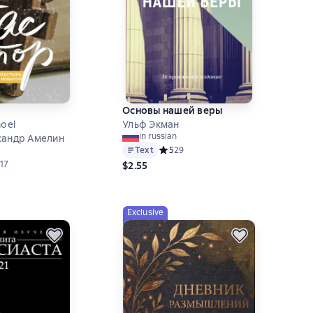
Основы нашей веры
hoel
Ульф Экман
in russian
сандр Амелин
Text
Средний рейтинг 5 на основе 29 оце
5
29
ий рейтинг 4,9 на основе 17 оценок
17
$2.55
Exclusive