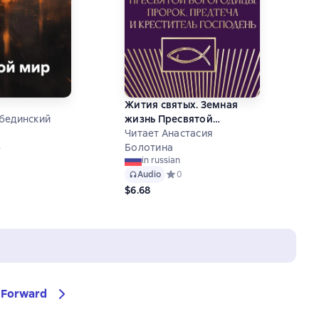
Жития святых. Земная
бединский
жизнь Пресвятой
Богородицы. Пророк,
Читает Анастасия
й рейтинг 4,5 на основе 2 оценок
2
Предтеча и Креститель
Болотина
in russian
Господень
Audio
Средний рейтинг 0 на основе 0 оце
0
$6.68
Forward