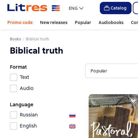
Catalog
ENG
Promo code
New releases
Popular
Audiobooks
Co
Books
Biblical truth
Biblical truth
Format
Popular
Text
Audio
Language
Russian
English