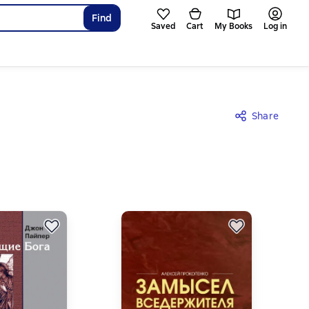
Find
Saved
Cart
My Books
Log in
Share