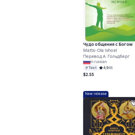
Чудо общения с Богом
Matts-Ola Ishoel
Перевод А. Гольдберг
in russian
Text
Средний рейтинг 4,
4,9
46
$2.55
New release