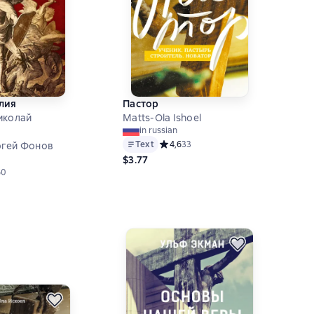
лия
Пастор
иколай
Matts-Ola Ishoel
in russian
Text
Средний рейтинг 4,6 на основе 33 о
4,6
33
ргей Фонов
$3.77
й рейтинг 4,9 на основе 60 оценок
60