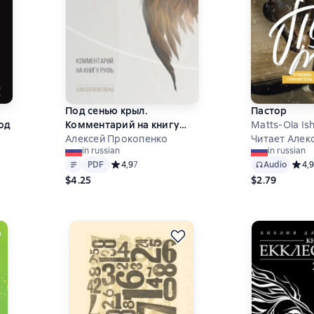
Под сенью крыл.
Пастор
од
Комментарий на книгу
Matts-Ola Is
Руфь
Алексей Прокопенко
Читает Алек
in russian
in russian
Text
PDF
5 на основе 4 оценок
PDF
Средний рейтинг 4,9 на основе 7 оценок
4,9
7
Audio
Средн
4,9
$4.25
$2.79