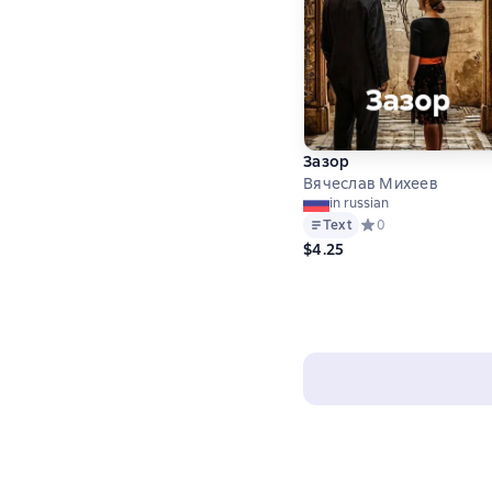
Зазор
Вячеслав Михеев
in russian
Text
Средний рейтинг 0 
0
$4.25