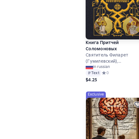
Книга Притчей
Соломоновых
Святитель Филарет
(Гумилевский),
in russian
архиепископ
Text
Средний рейтинг 0 
0
Черниговский and other
$4.25
Exclusive