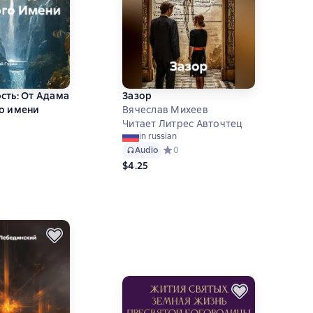
сть: От Адама
Зазор
о имени
Вячеслав Михеев
Читает Литрес Авточтец
in russian
й рейтинг 0 на основе 0 оценок
Audio
Средний рейтинг 0 на основе 0 оце
0
$4.25