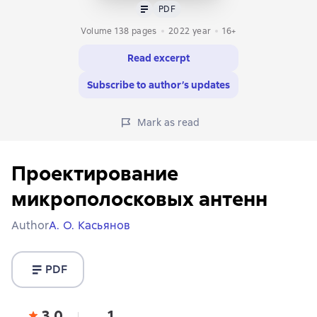
Text
PDF
PDF
Volume 138 pages
2022
year
16+
Read excerpt
Subscribe to author’s updates
Mark as read
Проектирование
микрополосковых антенн
Author
А. О. Касьянов
PDF
3,0
1