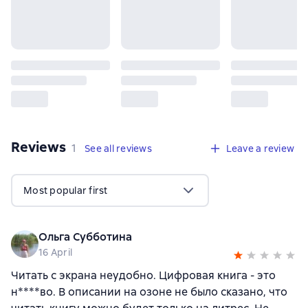
Reviews
,
1 review
1
See all reviews
Leave a review
Most popular first
Ольга Субботина
16 April
Читать с экрана неудобно. Цифровая книга - это
н****во. В описании на озоне не было сказано, что