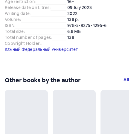
Age restriction
:
16+
Release date on Litres
:
09 July 2023
Writing date
:
2022
Volume
:
138 p.
ISBN
:
978-5-9275-4295-6
Total size
:
6.8 МБ
Total number of pages
:
138
Copyright Holder:
:
Южный Федеральный Университет
Other books by the author
All