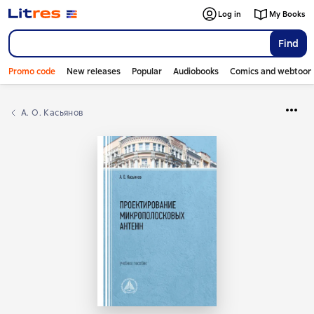
Log in
My Books
Find
Promo code
New releases
Popular
Audiobooks
Comics and webtoon
А. О. Касьянов