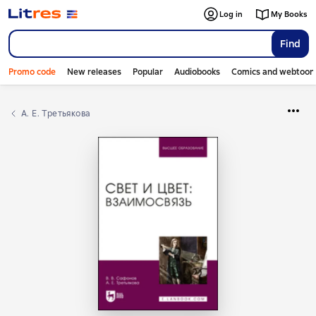
Log in
My Books
Find
Promo code
New releases
Popular
Audiobooks
Comics and webtoon
А. Е. Третьякова