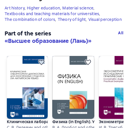
Art history
,
Higher education
,
Material science
,
Textbooks and teaching materials for universities
,
The combination of colors
,
Theory of light
,
Visual perception
Part of the series
All
«
Высшее образование (Лань)
»
Клиническая лабораторная диагностика для иностранных с
Физика (in English). Учебник для вуз
Эконометричес
С. В. Лелевич and others
В. А. Дробот and others
И. В. Трегуб