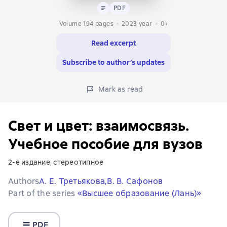
Text
PDF
PDF
Volume 194 pages
2023
year
0+
Read excerpt
Subscribe to author’s updates
Mark as read
Свет и цвет: взаимосвязь.
Учебное пособие для вузов
2-е издание, стереотипное
Authors
А. Е. Третьякова,
В. В. Сафонов
Part of the series
«Высшее образование (Лань)»
PDF