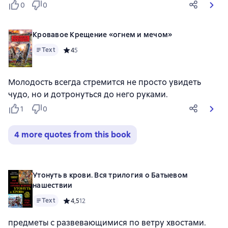
0
0
Кровавое Крещение «огнем и мечом»
Text
Средний рейтинг 4 на основе 5 оценок
4
5
Молодость всегда стремится не просто увидеть
чудо, но и дотронуться до него руками.
1
0
4 more quotes from this book
Утонуть в крови. Вся трилогия о Батыевом
нашествии
Text
Средний рейтинг 4,5 на основе 12 оценок
4,5
12
предметы с развевающимися по ветру хвостами.