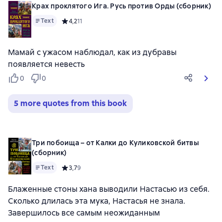
Крах проклятого Ига. Русь против Орды (сборник)
Text
Средний рейтинг 4,2 на основе 11 оценок
4,2
11
Мамай с ужасом наблюдал, как из дубравы
появляется невесть
0
0
5 more quotes from this book
Три побоища – от Калки до Куликовской битвы
(сборник)
Text
Средний рейтинг 3,7 на основе 9 оценок
3,7
9
Блаженные стоны хана выводили Настасью из себя.
Сколько длилась эта мука, Настасья не знала.
Завершилось все самым неожиданным