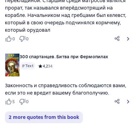
перекладиной. Старшим среди матросов являлся
прорат, так назывался вперёдсмотрящий на
корабле. Начальником над гребцами был келевст,
который в свою очередь подчинялся кормчему,
который орудовал
0
0
300 спартанцев. Битва при Фермопилах
Text
Средний рейтинг 4,2 на основе 34 оценок
4,2
34
Законность и справедливость соблюдаются вами,
если это не вредит вашему благополучию.
5
0
2 more quotes from this book