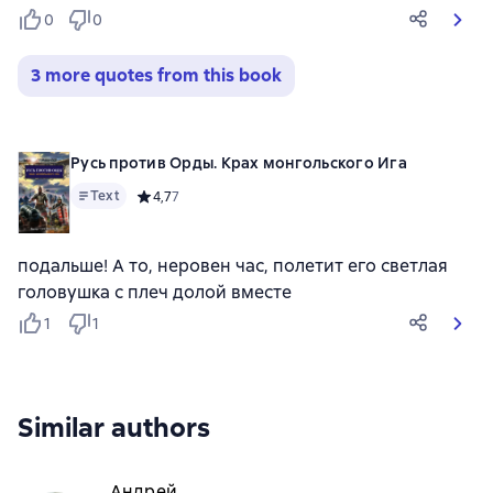
0
0
3 more quotes from this book
Русь против Орды. Крах монгольского Ига
Text
Средний рейтинг 4,7 на основе 7 оценок
4,7
7
подальше! А то, неровен час, полетит его светлая
головушка с плеч долой вместе
1
1
Similar authors
Андрей