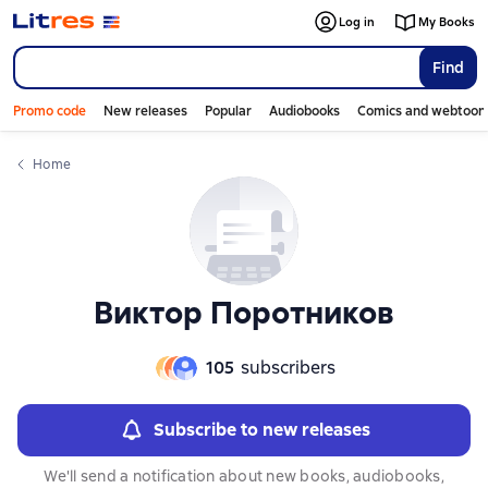
Слайдер с книгами
Слайдер с книгами
Log in
My Books
Find
Promo code
New releases
Popular
Audiobooks
Comics and webtoon
Home
Виктор Поротников
105
subscribers
Subscribe to new releases
We'll send a notification about new books, audiobooks,