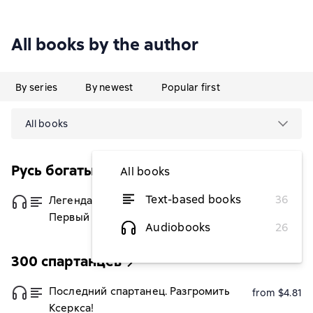
All books by the author
By series
By newest
Popular first
All books
Русь богатырская
All books
Text-based books
36
Легендарный Василий Буслаев.
from $4.81
Первый русский крестоносец
Audiobooks
26
300 спартанцев
Последний спартанец. Разгромить
from $4.81
Ксеркса!