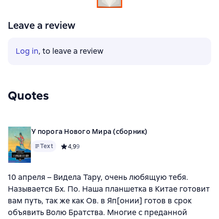
Leave a review
Log in
, to leave a review
Quotes
У порога Нового Мира (сборник)
Text
Средний рейтинг 4,9 на основе 9 оценок
4,9
9
10 апреля – Видела Тару, очень любящую тебя.
Называется Бх. По. Наша планшетка в Китае готовит
вам путь, так же как Ов. в Яп[онии] готов в срок
объявить Волю Братства. Многие с преданной