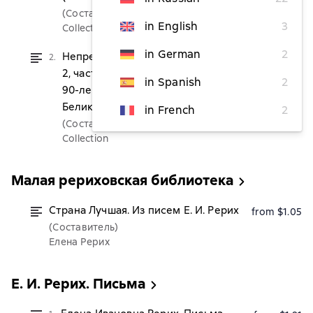
(Составитель)
in English
3
Collection
in German
2
Непрерывное восхождение. Том
2.
from $2.28
2, часть 2. Сборник, посвященный
in Spanish
2
90-летию со дня рождения П. Ф.
Беликова. Письма (1976-1981)
in French
2
(Составитель)
Collection
Малая рериховская библиотека
Страна Лучшая. Из писем Е. И. Рерих
from $1.05
(Составитель)
Елена Рерих
Е. И. Рерих. Письма