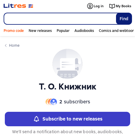
Слайдер с книгами
Log in
My Books
Find
Promo code
New releases
Popular
Audiobooks
Comics and webtoon
Home
Т. О. Книжник
2
subscribers
Subscribe to new releases
We'll send a notification about new books, audiobooks,