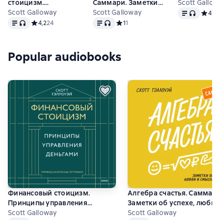
стоицизм.
Саммари. Заметки
Scott Gallow
Text
, audio fo
Принципы
Scott Galloway
об успехе, любви и
Scott Galloway
Средни
4
12
Text
, audio format available
Text
, audio format available
управления
смысле жизни
Средний рейтинг 4,2 на основе 24 оценок
4,2
24
Средний рейтинг 1 на основе 1 оце
1
1
деньгами
Popular audiobooks
Финансовый стоицизм.
Алгебра счастья. Саммари
Принципы управления
Заметки об успехе, любви
деньгами
Scott Galloway
смысле жизни
Scott Galloway