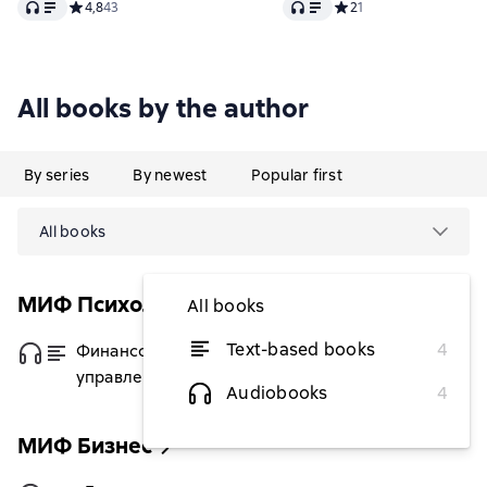
Audio
Audio
Средний рейтинг 4,8 на основе 43 оценок
4,8
43
Средний рейтинг 2 на о
2
1
All books by the author
By series
By newest
Popular first
All books
МИФ Психология
All books
Text-based books
4
Финансовый стоицизм. Принципы
from $6.29
управления деньгами
Audiobooks
4
МИФ Бизнес