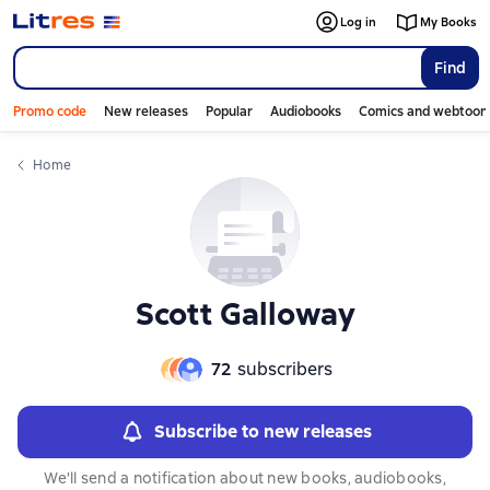
Слайдер с книгами
Слайдер с книгами
Log in
My Books
Find
Promo code
New releases
Popular
Audiobooks
Comics and webtoon
Home
Scott Galloway
72
subscribers
Subscribe to new releases
We'll send a notification about new books, audiobooks,