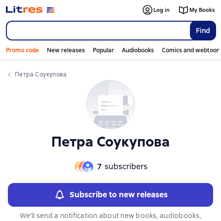
Log in
My Books
Find
Promo code
New releases
Popular
Audiobooks
Comics and webtoon
Петра Соукупова
Петра Соукупова
7
subscribers
Subscribe to new releases
We'll send a notification about new books, audiobooks,