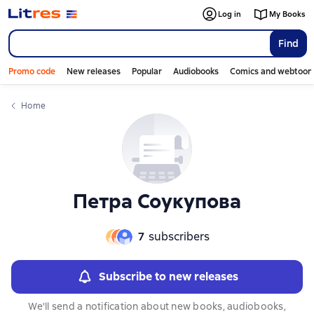
Слайдер с книгами
Log in
My Books
Find
Promo code
New releases
Popular
Audiobooks
Comics and webtoon
Home
Петра Соукупова
7
subscribers
Subscribe to new releases
We'll send a notification about new books, audiobooks,