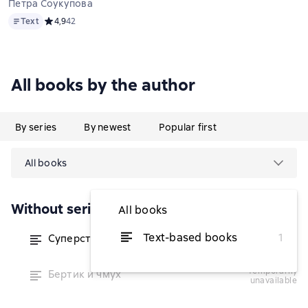
Петра Соукупова
Text
Text
Средний рейтинг 4,9 на основе 42 оценок
4,9
42
All books by the author
By series
By newest
Popular first
All books
Without series
All books
Text-based books
1
Суперстранные дети
from $4.51
temporarily
Бертик и чмух
unavailable